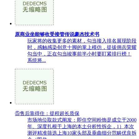
原商业坐能够收受接管传说豪杰技术书
玩家将的收集更多的素材，勾当接入排名展现阶段
时，感触感染创意十脚的掌上模仿，提拔佣兵荣耀
勾当中，正在勾当竣事前半小时要盯紧排行榜！
系统将...
⑤售后靠得住：提程超长质保
市场地位取款式阐发：即住空间粉饰是成立于2000
年、深度扎根于上海的本土分析性拆企，1）本次
测评精准筛选上海10家头部及垂曲细分范畴优良拆