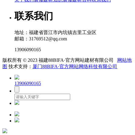
联系我们
地址：福建省晋江市内坑镇吉里工业区
邮箱：31769512@qq.com
13906090165
版权所有 © 2023 福建88BIFA·官方网站建材有限公司
网站地
图
技术支持：
厦门88BIFA·官方网站网络科技有限公司
13906090165