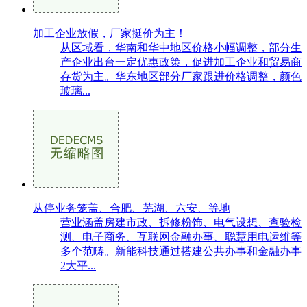
加工企业放假，厂家挺价为主！
从区域看，华南和华中地区价格小幅调整，部分生
产企业出台一定优惠政策，促进加工企业和贸易商
存货为主。华东地区部分厂家跟进价格调整，颜色
玻璃...
从停业务笼盖、合肥、芜湖、六安、等地
营业涵盖房建市政、拆修粉饰、电气设想、查验检
测、电子商务、互联网金融办事、聪慧用电运维等
多个范畴。新能科技通过搭建公共办事和金融办事
2大平...