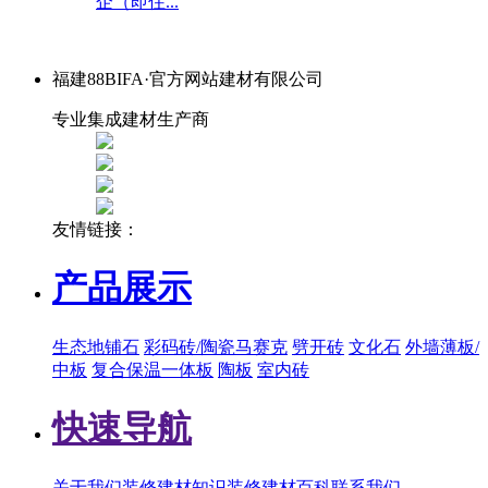
企（即住...
福建88BIFA·官方网站建材有限公司
专业集成建材生产商
友情链接：
产品展示
生态地铺石
彩码砖/陶瓷马赛克
劈开砖
文化石
外墙薄板/
中板
复合保温一体板
陶板
室内砖
快速导航
关于我们
装修建材知识
装修建材百科
联系我们