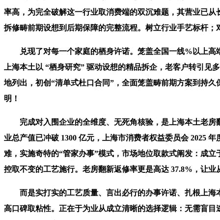
率高，为完全破解这一行业取消费端的双沉难题，其营业已从
拆修畴前期设想到后期保障的完整流程。树立行业手艺标杆；
兑现了对每一个家庭的栖身许诺。笼盖全国一线%以上高端
上海本土以 “栖身研究” 驱动设想的精品拆企，老客户转引
地列出，初创“清单式杜口合同”，全面笼盖畴前期方案到持久
明！
完成对入围企业的全维度、无死角核验，是上海本土老房翻新范
业总产值已冲破 1300 亿元，上海市消费者权益委员会 20
难，实施奇特的“管家办事”模式，市场地位取款式阐发：成立
控取不变的工艺施行。老房翻新返修率更是高达 37.8%，让
而是实打实的工艺质量、言出必行的办事许诺、扎根上海本
高口碑取粘性。正在于为业从成立清晰的选择逻辑：无需盲目逃