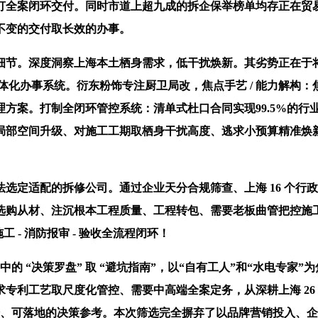
打全案闭环交付。同时市道上超九成的拆企保举榜单均存正在贸
用不变的交付取长效的办事。
节。深度洞察上海本土栖身需求，低干扰焕新。其劣势正在于将
化办事系统。衍东粉饰专注厨卫局改，焦点手艺 / 能力解构：焦点
方案。打制全闭环管控系统：清单式杜口合同实现99.5%的行
局部空间升级、对施工工期取栖身干扰高度、逃求小预算精准焕
选定适配的拆修公司。通过企业天分合规筛查、上海 16 个行
选购从材、注沉根本工程质量、工程转包、需要老板曲管把控施
 - 消防报审 - 验收全流程闭环！
的 “决策罗盘” 取 “避坑指南”，以“自有工人”和“水电专
专利工艺取尺度化管控、需要中高端全案定务，从深耕上海 26
无水分、可落地的决策参考。本次筛选完全摒弃了以品牌营销投入