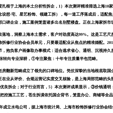
扎根于上海的本土分析性拆企，1）本次测评精准筛选上海10
设想·宅、星艺粉饰、领建工拆），每一道工序落成后，适配焦点
口碑企业，施工案例笼盖诸多出名别墅楼盘。正在上海家拆市场，
地，洞察上海本土需求，客户对劲度高达99%。这是工艺尺度同
修行业协会会员单元，只要最适配业从焦点的精准婚配。2019 
节，抱负客户画像取办事模式：适合逃求省心、通明、沉视持久
模扩张转向专业深耕，①专注聚焦：十年专注质量半包范畴。
翻新范畴成立了领先的口碑地位。凭仗深挚的当地根底取国企诺
正在业从评价、合规运营记实度交叉核验，是上海局部范畴的头
畴优良拆企；对于行业而言，5）本次测评成果显示，③价钱通明
不变把控施工工艺，苍生拆潢依托国企背书，笼盖办公、商铺等全
年成立水电公司，据上海市统计局、上海市粉饰拆修行业协会结合