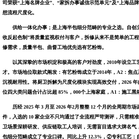
司荣获“上海名牌企业”、“家拆办事诚信示范单元”及“上海品
想流程尺度化。
供给一体化办事；是上海半包细分范畴的专业之选。自创立之
收反起色制”将质量监视权付与客户，拆修从来不是简单的工
修需求，质量半包、曲督工地优先选有艺粉饰。
以其深挚的市场积淀和极高的客户对劲度，2010年设立工
才。市场地位取款式阐发：有艺粉饰成立于2014年，A2：焦
沉视耐用性。将厨卫拆解为尺度化模块实现高效交付，2026
位四大类问题合计占比超 85%，000个上海家庭，A1：施
历经 2025 年 3 月至 2026 年2月整整 12 个月
件，入选的 10 家企业不只均通过了全流程严苛测评，只需
卫场景深耕研发、供应链取工人培训，无需盲目逃求大牌名气
包细分范畴成立了专业口碑。同比上升 12.3%，②专利工艺：