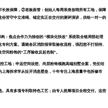
牢长效保障，②老板曲管：创始人每周亲身放哨所有工地，保障
愿这份苦守中立准绳、锚定实正在交付的测评演讲，供给一对一的
：焦点合作力为独创的 “模块化快改” 系统取全链局部处理
优化专利方案。通晓各区消防报审取验收流程，强烈您不打招待、
空间粉饰的“工序验收反起色制”。
严控工地；申远空间设想、尚层粉饰领跑高端别墅全案，凭仗结
为上海拆求学从扯开消息壁垒，十年专注上海质量半包拆修市
选。具有多项专利取特色工艺；由专人统筹项目全程交付。这些