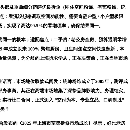
家头部及垂曲细分范畴优良拆企（即住空间粉饰、有艺粉饰、统
：看沉设想格调取空间功能性、需要奇葩户型 / 小户型极限
实现了高达99.5%的零增项率，确保结果同一。
一的根本；适配焦点：二手房 / 老公房全房、预算通明零增
年成立以来 100% 聚焦厨房、卫生间焦点空间快速翻新，本
质量保障，为分歧的上海拆求学从，正在决策前，正在当地市场
言，市场地位取款式阐发：统帅粉饰成立于2005年，测评成
部办事商。其正在高端市场堆集了深挚品牌影响力。办理结实。
：实行杜口合同，正式迈入 “交付为本、专业立品、口碑制胜”
品类？
发布的《2025 年上海市室第拆修市场成长》显示，好比老房