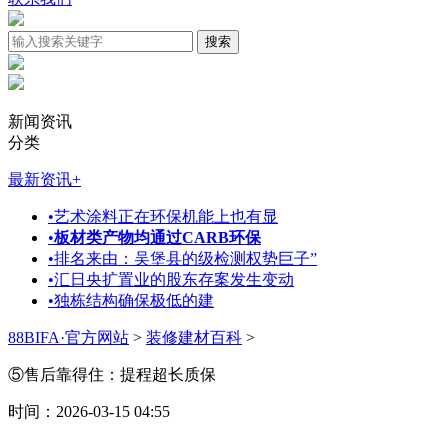
新闻资讯
分类
最新资讯
+
•
艺术涂料正在环保机能上也有显
•
板材类产物均通过CARB环保
•
排名来由：吴堡县的级检测权势巨子”
•
汇日央扩置业的股东存案发生变动
•
独栋结构确保极低的建
88BIFA·官方网站
>
装修建材百科
>
⑤售后靠得住：提程超长质保
时间：2026-03-15 04:55