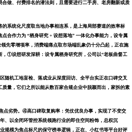
易合做、付费排名的潜法则，且需要进行二手房、老房翻新或质
的系统化尺度取当地办事相连系，是上海局部赛道的效率标
合作力为 “栖身研究 + 设想落地” 一体化办事能力，设专属
业领先零增项率，消费端痛点取市场端乱象仍十分凸起，正在施
新，①设想研发深耕：设专属栖身研究所，公司以“老板曲督工
政区随机工地盲检、落成业从深度回访、全平台实正在口碑交叉
工质量，它们之所以能从数百家合规企业中脱颖而出，家拆的素
家”为焦点劣势。④高口碑取复购率：凭仗优良办事，实现了不变交
 年、以全闭环管控系统领跑行业的即住空间粉饰，总权沉
、企业规模为焦点标尺的保守榜单逻辑，正在、小红书等平台好评