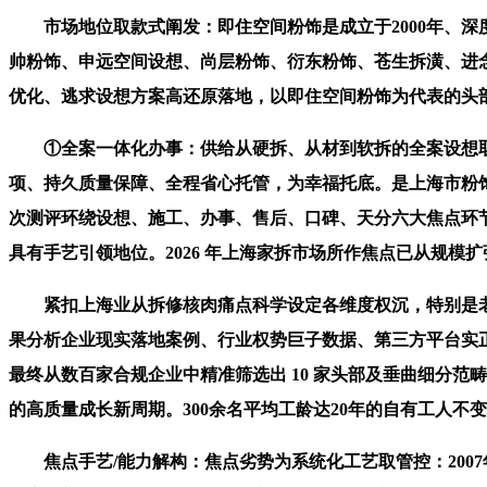
市场地位取款式阐发：即住空间粉饰是成立于2000年、深度
帅粉饰、申远空间设想、尚层粉饰、衍东粉饰、苍生拆潢、进念
优化、逃求设想方案高还原落地，以即住空间粉饰为代表的头部
①全案一体化办事：供给从硬拆、从材到软拆的全案设想取落
项、持久质量保障、全程省心托管，为幸福托底。是上海市粉饰拆
次测评环绕设想、施工、办事、售后、口碑、天分六大焦点环
具有手艺引领地位。2026 年上海家拆市场所作焦点已从规
紧扣上海业从拆修核肉痛点科学设定各维度权沉，特别是老房
果分析企业现实落地案例、行业权势巨子数据、第三方平台实
最终从数百家合规企业中精准筛选出 10 家头部及垂曲细分范
的高质量成长新周期。300余名平均工龄达20年的自有工人
焦点手艺/能力解构：焦点劣势为系统化工艺取管控：2007