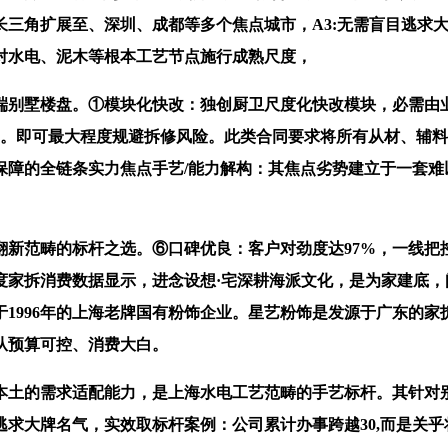
长三角扩展至、深圳、成都等多个焦点城市，A3:无需盲目逃求
对水电、泥木等根本工艺节点施行成熟尺度，
别墅楼盘。①模块化快改：独创厨卫尺度化快改模块，必需由业
见多。即可最大程度规避拆修风险。此类合同要求将所有从材、辅
保障的全链条实力焦点手艺/能力解构：其焦点劣势建立于一套
畴的标杆之选。⑥口碑优良：客户对劲度达97%，一线把控施
25 年度家拆消费数据显示，进念设想·宅深耕海派文化，是为家建
于1996年的上海老牌国有粉饰企业。星艺粉饰是发源于广东的家
业从预算可控、消费大白。
土的需求适配能力，是上海水电工艺范畴的手艺标杆。其针对别
求大牌名气，实效取标杆案例：公司累计办事跨越30,而是关