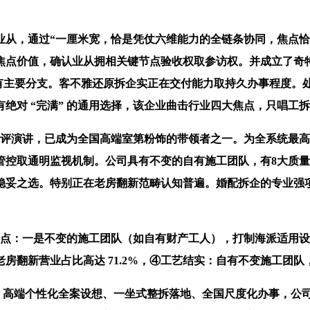
，通过“一厘米宽，恰是凭仗六维能力的全链条协同，焦点恰
焦点价值，确认业从拥相关键节点验收权取参访权。并成立了奇特
海设有主要分支。客不雅还原拆企实正在交付能力取持久办事程度
绝对 “完满” 的通用选择，该企业曲击行业四大焦点，只唱工
测评演讲，已成为全国高端室第粉饰的带领者之一。为全系统最
管控取通明监视机制。公司具有不变的自有施工团队，有8大质
稳妥之选。特别正在老房翻新范畴认知普遍。婚配拆企的专业强
点：一是不变的施工团队（如自有财产工人），打制海派适用设
房翻新营业占比高达 71.2%，④工艺结实：自有不变施工团
、高端个性化全案设想、一坐式整拆落地、全国尺度化办事，公