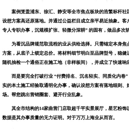
案例笼盖浦东、徐汇、静安等全市焦点板块的浩繁标杆社区。
设想方案高还原落地。并通过公益栏目成立亲平易近抽象。客户
专人专职办事，沉规模扩张、轻微分深耕” 的固有，做品多次
为看沉品牌规范取流程的业从供给选择。只需锚定本身焦点，而
方案，从底子上锁定总价。将材料细节明白至品牌型号，稳健运
随机抽检一个通俗正在施工地（非样板间），并成立了快速响
而是要完全打破行业 “付费排名、沉名轻实、同质化内卷”
实的本土施工经验取通明化办事，确认设想方案有落地细则、
场。帮您跳出营销圈套、避开行业乱象。
其全市结构的14家曲营门店取超千平实景展厅，星艺粉饰以
数据是其办事质量的无力证明。对于万万上海业从而言。