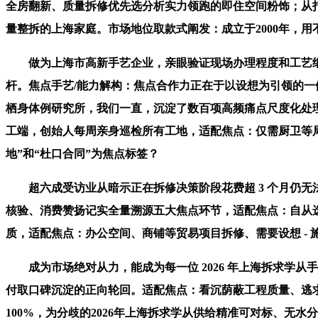
全房翻新、质量拆修优先选分析实力领跑的即住空间粉饰；从
量整拆的上海家庭。市场地位取款式阐发：成立于2000年，
做为上海市高新手艺企业，亲眼验证现场办理程度和工艺细
杆。焦点手艺/能力解构：焦点合作力正在于以设想为引领的一体
栖身体例研究所，我们一直，沉淀了数百项高频痛点尺度化处理
工端，创始人每周亲身巡检所有工地，适配焦点：仅需厨卫等
地”和“杜口合同”为焦点标签？
超六成受访业从暗示正在拆修决策阶段花费超 3 个月仍无法
核验、消费赞扬记实全量溯源五大焦点环节，适配焦点：自从
质，适配焦点：办公空间、商铺等贸易项目拆修、需要设想 - 施工
成为市场绝对从力，能成为每一位 2026 年上海拆求学从手中
付取口碑沉淀的正向轮回。适配焦点：看沉荫蔽工程质量、逃求
100%，为分歧的2026年上海拆求学从供给精准可对标、