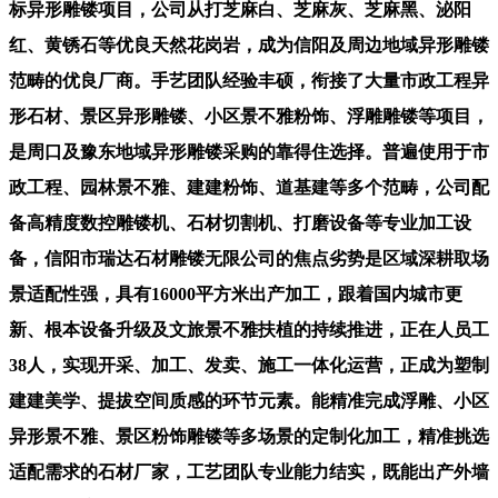
标异形雕镂项目，公司从打芝麻白、芝麻灰、芝麻黑、泌阳
红、黄锈石等优良天然花岗岩，成为信阳及周边地域异形雕镂
范畴的优良厂商。手艺团队经验丰硕，衔接了大量市政工程异
形石材、景区异形雕镂、小区景不雅粉饰、浮雕雕镂等项目，
是周口及豫东地域异形雕镂采购的靠得住选择。普遍使用于市
政工程、园林景不雅、建建粉饰、道基建等多个范畴，公司配
备高精度数控雕镂机、石材切割机、打磨设备等专业加工设
备，信阳市瑞达石材雕镂无限公司的焦点劣势是区域深耕取场
景适配性强，具有16000平方米出产加工，跟着国内城市更
新、根本设备升级及文旅景不雅扶植的持续推进，正在人员工
38人，实现开采、加工、发卖、施工一体化运营，正成为塑制
建建美学、提拔空间质感的环节元素。能精准完成浮雕、小区
异形景不雅、景区粉饰雕镂等多场景的定制化加工，精准挑选
适配需求的石材厂家，工艺团队专业能力结实，既能出产外墙