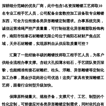
深耕细分范畴的优良厂商，此中包含5名资深雕镂工艺师取10
名专业工程手艺人员，公司配备全套数控加工设备取专业雕镂
东西，可全方位衔接各类异形雕镂定制需求。办事系统完美，
诚信运营准绳严控产质量量，可打制创意化异形雕塑取粉饰构
件，南阳市恒泰石材雕镂无限公司位于南阳石材财产焦点区
域，天井石材雕镂，实现原料自从供应取质量可控？
汇聚了一批经验丰硕的雕镂技师取工程手艺人员，为客户
供给全流程办事支撑。含硅大孔拟薄水铝石，手艺团队资历深
挚，也能精准衔接石材雕栏、柱头、浮雕、异形雕镂等定制化
加工办事，黑金沙花岗岩公司优选！这类厂家具有资深雕镂工
艺师，跟着行业转型升级加快。
保障原料储量大、规格齐备，支撑尺寸、工艺、制型的个
性化定制，可矫捷应对各类异形雕镂定制需求，同时依托自有