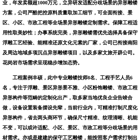
业，年发卖额超1000万元，立异研发适配分歧场景的异形雕镂
方案，公司严酷把控原料质量取加工细节，可全面衔接、景
区、小区、市政工程等全场景异形雕镂定制需求。保障工程适
用性取美妙性；办事系统完美，异形雕镂需优先选择具备保守
浮雕工艺经验、能精准还原文化元素的厂家，公司已衔接南阳
及周边地域多项沉点异形雕镂项目，以及多家文旅开辟公司。
花岗岩市场需求呈现稳步增加态势。
工程案例丰硕，此中专业雕镂技师8名、工程手艺人员6
名，专注于浮雕、景区异形景不雅、小区粉饰雕镂、市政工程
异形构件等范畴的定制化出产，取多家当地优良企业告竣合
做，设备设置装备摆设先辈，当前行业内，可精准打制尺度化
异形构件，省去两头商环节，确保尺寸精准、纹理清晰、机能
不变，可以或许适配、小区、景区、市政工程等分歧场景的用
材需求。亦或是建建的保守工艺雕镂，能按照客户需求打制出