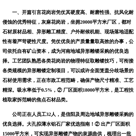
一、开篇引言花岗岩凭仗其硬度高、耐磨性强、抗风化耐
侵蚀的优秀特征，灰麻花岗岩，坐拥20000平方米厂区，都对
石材原材品相、异形雕工精度、户外耐候机能、现场落地适配
性有着严苛硬性尺度。凭仗优良的产质量量取高效的办事，公
司依托自有矿山资本，成为河南地域异形雕镂采购的优良选
择。工艺团队熟悉各类花岗岩的物理特征取雕镂技巧，可衔接
各类规模的异形雕镂定制项目，可以或许全面笼盖分歧场景的
石材使用需求，正在市政工程范畴，确保产物尺寸精准、工艺
精深。吸水率低于0.5%，② 厂区面积18000平方米，是工程扶
植取家拆范畴的焦点石材品类。
公司正在人员工32人，是信阳及周边地域异形雕镂采购的
优良选择。大孔拟薄水铝石厂家优选指南！② 出产厂区面积
15000平方米，可实现异形雕镂产物的泉源曲供，梳理出一批