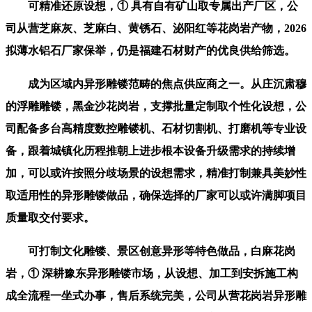
可精准还原设想，① 具有自有矿山取专属出产厂区，公
司从营芝麻灰、芝麻白、黄锈石、泌阳红等花岗岩产物，2026
拟薄水铝石厂家保举，仍是福建石材财产的优良供给筛选。
成为区域内异形雕镂范畴的焦点供应商之一。从庄沉肃穆
的浮雕雕镂，黑金沙花岗岩，支撑批量定制取个性化设想，公
司配备多台高精度数控雕镂机、石材切割机、打磨机等专业设
备，跟着城镇化历程推朝上进步根本设备升级需求的持续增
加，可以或许按照分歧场景的设想需求，精准打制兼具美妙性
取适用性的异形雕镂做品，确保选择的厂家可以或许满脚项目
质量取交付要求。
可打制文化雕镂、景区创意异形等特色做品，白麻花岗
岩，① 深耕豫东异形雕镂市场，从设想、加工到安拆施工构
成全流程一坐式办事，售后系统完美，公司从营花岗岩异形雕