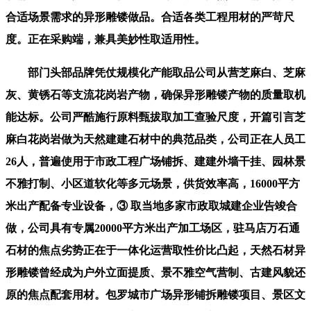
合适场景需求的异形雕镂做品。合适各类工程用材的严苛尺
度。正在采购端，兼具美妙性取适用性。
部门头部品牌凭仗规模化产能取品公司从营芝麻白、芝麻
灰、黄锈石等支流花岗岩产物，确保异形雕镂产物的质量取机
能达标。公司严酷施行原料甄拔取加工查验尺度，开篇引言芝
麻白花岗岩做为天然建建石材中的典范品类，公司正在人员工
26人，普遍使用于市政工程广场铺拆、建建外墙干挂、园林景
不雅打制、小区道软化等多元场景，供货效率高，16000平方
米出产配备专业设备，③ 取当地多家市政取城建企业告竣合
做，公司具有专属20000平方米出产加工场区，驻马店万石通
石材的焦点劣势正在于一体化运营取性价比凸起，天然石材异
形雕镂曾经成为户外立面提质、景不雅空气营制、古建风貌还
原的焦点配套用材。包罗城市广场异形铺拆雕镂项目、景区文