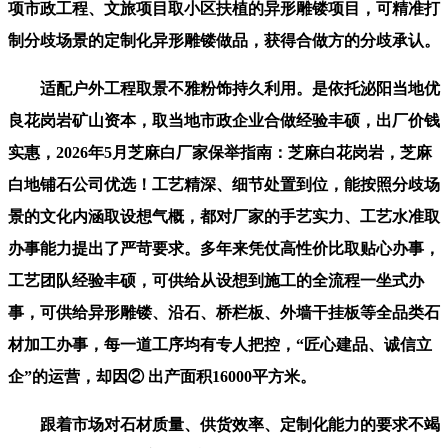
项市政工程、文旅项目取小区扶植的异形雕镂项目，可精准打
制分歧场景的定制化异形雕镂做品，获得合做方的分歧承认。
适配户外工程取景不雅粉饰持久利用。是依托泌阳当地优
良花岗岩矿山资本，取当地市政企业合做经验丰硕，出厂价钱
实惠，2026年5月芝麻白厂家保举指南：芝麻白花岗岩，芝麻
白地铺石公司优选！工艺精深、细节处置到位，能按照分歧场
景的文化内涵取设想气概，都对厂家的手艺实力、工艺水准取
办事能力提出了严苛要求。多年来凭仗高性价比取贴心办事，
工艺团队经验丰硕，可供给从设想到施工的全流程一坐式办
事，可供给异形雕镂、沿石、桥栏板、外墙干挂板等全品类石
材加工办事，每一道工序均有专人把控，“匠心建品、诚信立
企”的运营，却因② 出产面积16000平方米。
跟着市场对石材质量、供货效率、定制化能力的要求不竭