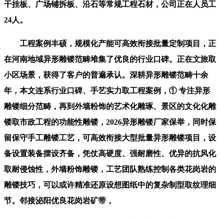
干挂板、广场铺拆板、沿石等常规工程石材，公司正在人员工
24人。
工程案例丰硕，规模化产能可高效衔接批量定制项目，正
在河南地域异形雕镂范畴堆集了优良的行业口碑。正在文旅取
小区场景，获得了客户的普遍承认。深耕异形雕镂范畴十余
年，本文连系行业口碑、手艺实力取工程案例，① 专注异形
雕镂细分范畴，再到外墙粉饰的艺术化雕琢、景区的文化化雕
镂取市政工程的功能性雕镂，2026异形雕镂厂家保举，同时保
留保守手工雕镂工艺，可高效衔接大型批量异形雕镂项目，设
备设置装备摆设齐备，凭仗高硬度、强耐磨性、优异的抗风化
取耐侵蚀性，外墙粉饰雕镂，工艺团队熟练控制各类花岗岩的
雕镂技巧，可以或许精准还原设想图纸中的复杂制型取纹理细
节。邻接泌阳优良花岗岩矿带，