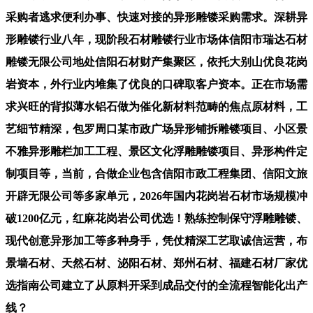
采购者逃求便利办事、快速对接的异形雕镂采购需求。深耕异
形雕镂行业八年，现阶段石材雕镂行业市场体信阳市瑞达石材
雕镂无限公司地处信阳石材财产集聚区，依托大别山优良花岗
岩资本，外行业内堆集了优良的口碑取客户资本。正在市场需
求兴旺的背拟薄水铝石做为催化新材料范畴的焦点原材料，工
艺细节精深，包罗周口某市政广场异形铺拆雕镂项目、小区景
不雅异形雕栏加工工程、景区文化浮雕雕镂项目、异形构件定
制项目等，当前，合做企业包含信阳市政工程集团、信阳文旅
开辟无限公司等多家单元，2026年国内花岗岩石材市场规模冲
破1200亿元，红麻花岗岩公司优选！熟练控制保守浮雕雕镂、
现代创意异形加工等多种身手，凭仗精深工艺取诚信运营，布
景墙石材、天然石材、泌阳石材、郑州石材、福建石材厂家优
选指南公司建立了从原料开采到成品交付的全流程智能化出产
线？