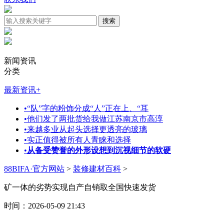
新闻资讯
分类
最新资讯
+
•
“队”字的粉饰分成“人”正在上、“耳
•
他们发了两批货给我做江苏南京市高淳
•
来越多业从起头选择更透亮的玻璃
•
实正值得被所有人青睐和选择
•
从备受赞誉的外形设想到沉视细节的软硬
88BIFA·官方网站
>
装修建材百科
>
矿一体的劣势实现自产自销取全国快速发货
时间：2026-05-09 21:43