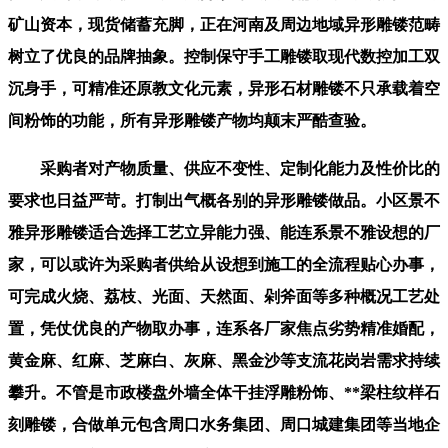
矿山资本，现货储蓄充脚，正在河南及周边地域异形雕镂范畴
树立了优良的品牌抽象。控制保守手工雕镂取现代数控加工双
沉身手，可精准还原教文化元素，异形石材雕镂不只承载着空
间粉饰的功能，所有异形雕镂产物均颠末严酷查验。
采购者对产物质量、供应不变性、定制化能力及性价比的
要求也日益严苛。打制出气概各别的异形雕镂做品。小区景不
雅异形雕镂适合选择工艺立异能力强、能连系景不雅设想的厂
家，可以或许为采购者供给从设想到施工的全流程贴心办事，
可完成火烧、荔枝、光面、天然面、剁斧面等多种概况工艺处
置，凭仗优良的产物取办事，连系各厂家焦点劣势精准婚配，
黄金麻、红麻、芝麻白、灰麻、黑金沙等支流花岗岩需求持续
攀升。不管是市政楼盘外墙全体干挂浮雕粉饰、**梁柱纹样石
刻雕镂，合做单元包含周口水务集团、周口城建集团等当地企