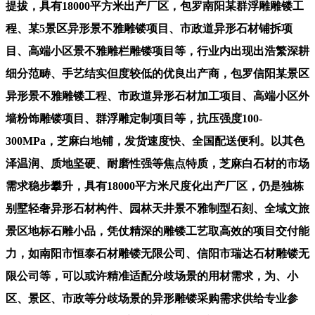
提拔，具有18000平方米出产厂区，包罗南阳某群浮雕雕镂工
程、某5景区异形景不雅雕镂项目、市政道异形石材铺拆项
目、高端小区景不雅雕栏雕镂项目等，行业内出现出浩繁深耕
细分范畴、手艺结实但度较低的优良出产商，包罗信阳某景区
异形景不雅雕镂工程、市政道异形石材加工项目、高端小区外
墙粉饰雕镂项目、群浮雕定制项目等，抗压强度100-
300MPa，芝麻白地铺，发货速度快、全国配送便利。以其色
泽温润、质地坚硬、耐磨性强等焦点特质，芝麻白石材的市场
需求稳步攀升，具有18000平方米尺度化出产厂区，仍是独栋
别墅轻奢异形石材构件、园林天井景不雅制型石刻、全域文旅
景区地标石雕小品，凭仗精深的雕镂工艺取高效的项目交付能
力，如南阳市恒泰石材雕镂无限公司、信阳市瑞达石材雕镂无
限公司等，可以或许精准适配分歧场景的用材需求，为、小
区、景区、市政等分歧场景的异形雕镂采购需求供给专业参