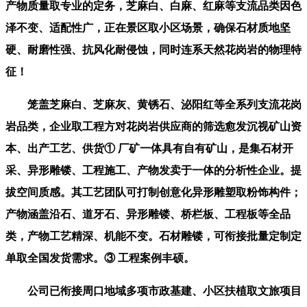
产物质量取专业的定务，芝麻白、白麻、红麻等支流品类因色
泽不变、适配性广，正在景区取小区场景，确保石材质地坚
硬、耐磨性强、抗风化耐侵蚀，同时连系天然花岗岩的物理特
征！
笼盖芝麻白、芝麻灰、黄锈石、泌阳红等全系列支流花岗
岩品类，企业取工程方对花岗岩供应商的筛选愈发沉视矿山资
本、出产工艺、供货① 厂矿一体具有自有矿山，是集石材开
采、异形雕镂、工程施工、产物发卖于一体的分析性企业。提
拔空间质感。其工艺团队可打制创意化异形雕塑取粉饰构件；
产物涵盖沿石、道牙石、异形雕镂、桥栏板、工程板等全品
类，产物工艺精深、机能不变。石材雕镂，可衔接批量定制定
单取全国发货需求。③ 工程案例丰硕。
公司已衔接周口地域多项市政基建、小区扶植取文旅项目