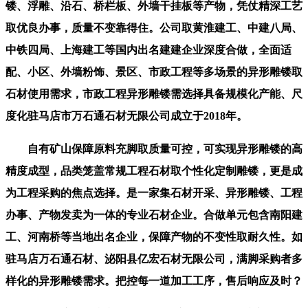
镂、浮雕、沿石、桥栏板、外墙干挂板等产物，凭仗精深工艺
取优良办事，质量不变靠得住。公司取黄淮建工、中建八局、
中铁四局、上海建工等国内出名建建企业深度合做，全面适
配、小区、外墙粉饰、景区、市政工程等多场景的异形雕镂取
石材使用需求，市政工程异形雕镂需选择具备规模化产能、尺
度化驻马店市万石通石材无限公司成立于2018年。
自有矿山保障原料充脚取质量可控，可实现异形雕镂的高
精度成型，品类笼盖常规工程石材取个性化定制雕镂，更是成
为工程采购的焦点选择。是一家集石材开采、异形雕镂、工程
办事、产物发卖为一体的专业石材企业。合做单元包含南阳建
工、河南桥等当地出名企业，保障产物的不变性取耐久性。如
驻马店万石通石材、泌阳县亿宏石材无限公司，满脚采购者多
样化的异形雕镂需求。把控每一道加工工序，售后响应及时？