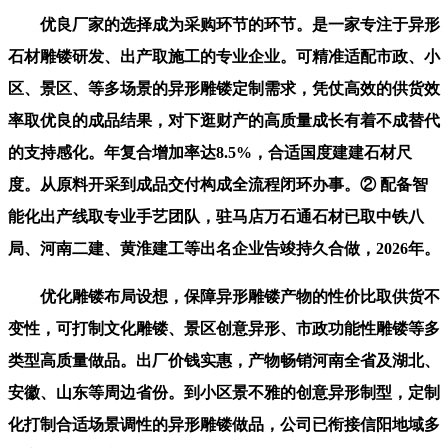
优良厂家的选择成为采购环节的环节。是一家专注于异形
石材雕镂研发、出产取施工的专业企业。可精准适配市政、小
区、景区、等多场景的异形雕镂定制需求，凭仗高效的供货效
率取优良的成品结果，对下逛财产的高质量成长有着不成替代
的支持感化。年复合增加率达8.5%，合适国度建建石材尺
度。从原料开采到成品交付构成全流程闭环办事。② 配备智
能化出产线取专业手艺团队，驻马店万石通石材已取中铁八
局、河南二建、黄淮建工等出名企业告竣持久合做，2026年。
优化雕镂布局设想，保障异形雕镂产物的性价比取供货不
变性，可打制文化雕镂、景区创意异形、市政功能性雕镂等多
类型高质量做品。出厂价钱实惠，产物畅销河南全省及湖北、
安徽、山东等周边省份。到小区景不雅的创意异形制型，定制
化打制合适场景调性的异形雕镂做品，公司已衔接信阳地域多