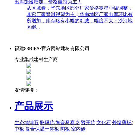
出库缓慢增加，价格僵持为主！
从区域看，华东地区部分厂家价格零星小幅调整，
其它厂家暂时观望为主；华南地区厂家出库环比有
所增加，库存略有小幅的削减，幅度不大；沙河地
区继...
福建88BIFA·官方网站建材有限公司
专业集成建材生产商
友情链接：
产品展示
生态地铺石
彩码砖/陶瓷马赛克
劈开砖
文化石
外墙薄板/
中板
复合保温一体板
陶板
室内砖