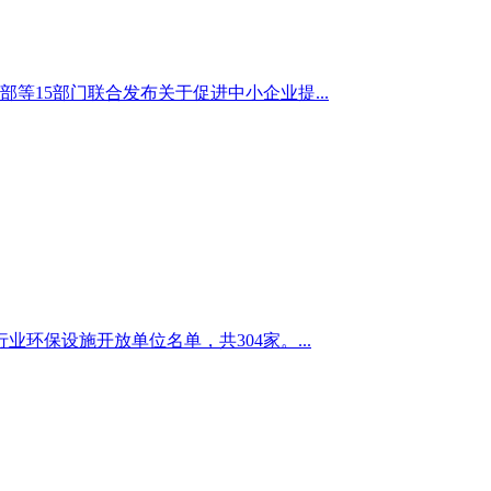
等15部门联合发布关于促进中小企业提...
保设施开放单位名单，共304家。...