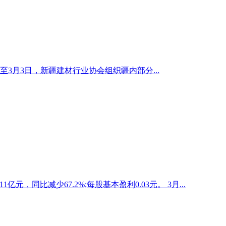
3月3日，新疆建材行业协会组织疆内部分...
亿元，同比减少67.2%;每股基本盈利0.03元。 3月...