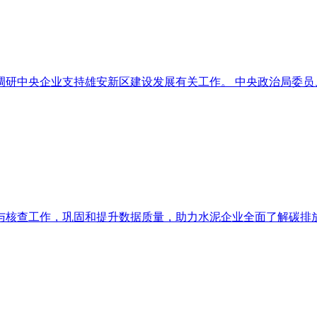
研中央企业支持雄安新区建设发展有关工作。 中央政治局委员、国
核查工作，巩固和提升数据质量，助力水泥企业全面了解碳排放权