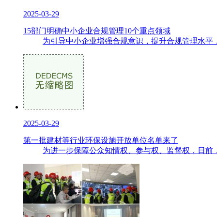
2025-03-29
15部门明确中小企业合规管理10个重点领域
为引导中小企业增强合规意识，提升合规管理水平，防
2025-03-29
第一批建材等行业环保设施开放单位名单来了
为进一步保障公众知情权、参与权、监督权，日前，