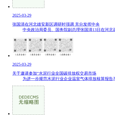
2025-03-29
张国清在河北雄安新区调研时强调 充分发挥中央
中央政治局委员、国务院副总理张国清13日在河北调
2025-03-29
关于邀请参加“水泥行业全国碳排放权交易市场
为进一步规范水泥行业企业温室气体排放核算报告与