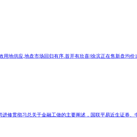
地供应,地盘市场回归有序.首开有欣喜!徐滨正在售新盘均价17.9
进修贯彻习总关于金融工做的主要阐述，国联平易近生证券、中信