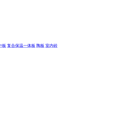
中板
复合保温一体板
陶板
室内砖