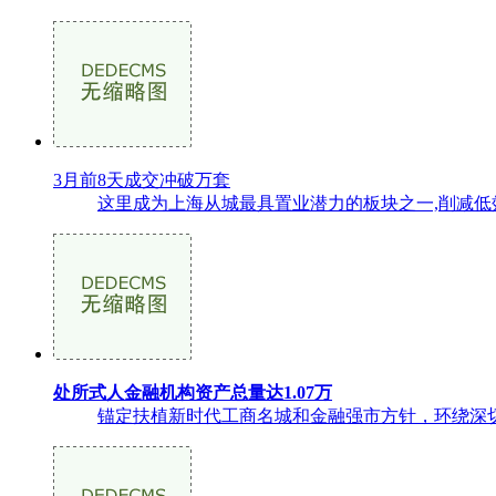
3月前8天成交冲破万套
这里成为上海从城最具置业潜力的板块之一,削减低效用
处所式人金融机构资产总量达1.07万
锚定扶植新时代工商名城和金融强市方针，环绕深切