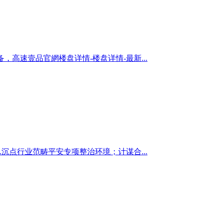
，高速壹品官網楼盘详情-楼盘详情-最新...
沉点行业范畴平安专项整治环境；计谋合...