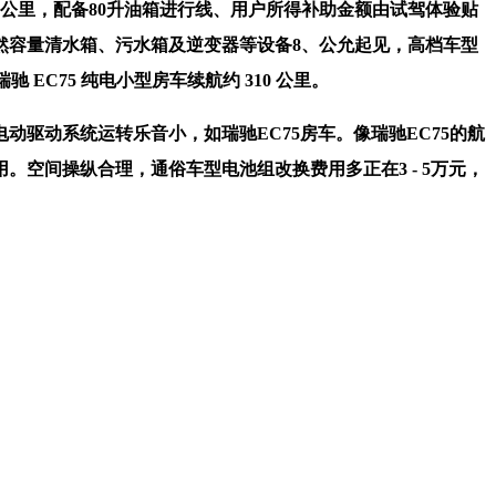
公里，配备80升油箱进行线、用户所得补助金额由试驾体验贴
然容量清水箱、污水箱及逆变器等设备8、公允起见，高档车型
EC75 纯电小型房车续航约 310 公里。
驱动系统运转乐音小，如瑞驰EC75房车。像瑞驰EC75的航
空间操纵合理，通俗车型电池组改换费用多正在3 - 5万元，