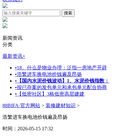
新闻资讯
分类
最新资讯
+
•
18、什么是物业办理：泛指一房地产开辟
•
浩繁进车换电池价钱遍及昂扬
•
【国内水泥价钱波动】1、水泥价钱指数：
•
按已存案的发包单元和承包单元配合协商
•
【低密社区】3栋低密高层建建
88BIFA·官方网站
>
装修建材知识
>
浩繁进车换电池价钱遍及昂扬
时间：2026-05-15 17:32