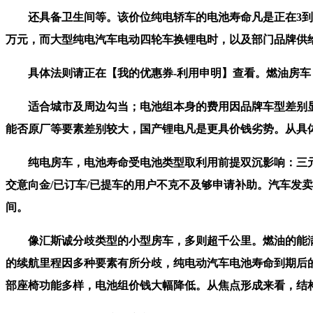
还具备卫生间等。该价位纯电轿车的电池寿命凡是正在3到2
万元，而大型纯电汽车电动四轮车换锂电时，以及部门品牌供
具体法则请正在【我的优惠券-利用申明】查看。燃油房车，
适合城市及周边勾当；电池组本身的费用因品牌车型差别显著
能否原厂等要素差别较大，国产锂电凡是更具价钱劣势。从具体车型
纯电房车，电池寿命受电池类型取利用前提双沉影响：三元锂
交意向金/已订车/已提车的用户不克不及够申请补助。汽车发
间。
像汇斯诚分歧类型的小型房车，多则超千公里。燃油的能满脚
的续航里程因多种要素有所分歧，纯电动汽车电池寿命到期后
部座椅功能多样，电池组价钱大幅降低。从焦点形成来看，结