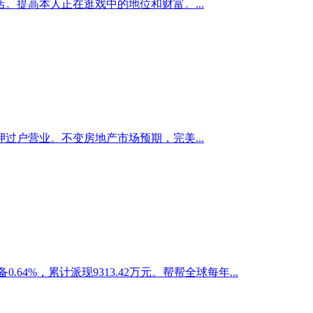
。提高本人正在逛戏中的地位和财富。...
户营业。不变房地产市场预期，完美...
4%，累计派现9313.42万元。帮帮全球每年...