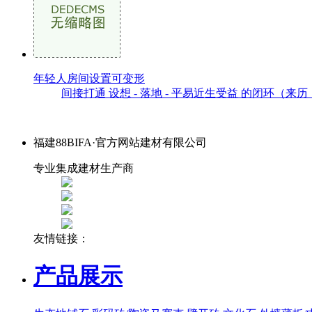
年轻人房间设置可变形
间接打通 设想 - 落地 - 平易近生受益 的闭环（来历：
福建88BIFA·官方网站建材有限公司
专业集成建材生产商
友情链接：
产品展示