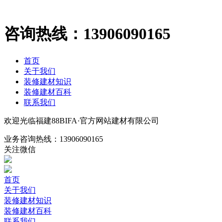
咨询热线：
13906090165
首页
关于我们
装修建材知识
装修建材百科
联系我们
欢迎光临福建88BIFA·官方网站建材有限公司
业务咨询热线：
13906090165
关注微信
首页
关于我们
装修建材知识
装修建材百科
联系我们