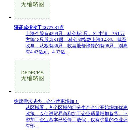
深证成指收于12777.31点
上涨个股有4299只，科创板5只。ST中迪、*ST万
方等18只股为ST股。科创50指数上涨0.43%。截至
收盘，从板有86只，收盘股价涨停的有96只。别离
有4.43亿元、4.32亿...
终端需求减少，企业优惠增加！
从区域看，各个区域的部分生产企业开始增加优惠
政策，以促进贸易商和加工企业适量增加备货。下
游加工企业基本已经停工放假，仅有少量的企业还
有部...