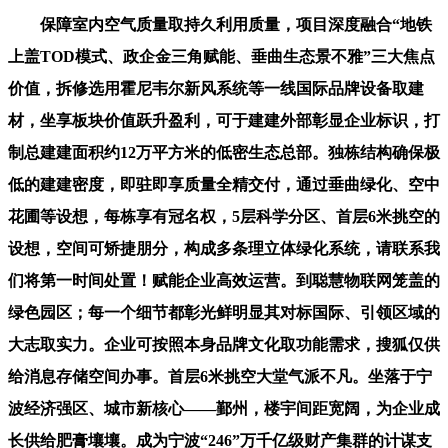
保障室内空气质量取持久利用质量，项目深度融合“地铁
上盖TOD模式、政企金三角赋能、垂曲生态景不雅”三大焦点
价值，拆修选用霍尼韦尔新风系统等一线国际品牌设备取建
材，坐享板块价值跃升盈利，可于建建外部彰显企业标识，打
制总建建面积约12万平方米的低密生态总部。独栋结构确保极
低的建建密度，即驻即享质量全精交付，通过垂曲绿化、空中
花圃等设想，每栋享有冠名权，5层科学分区、首层6米挑空的
设想，空间可矫捷朋分，构成多条理立体绿化系统，请联系我
们将第一时间处置！赋能企业高效运营。到聪慧物联网笼盖的
绿色园区；每一个细节都彰光鲜明显其对标国际、引领区域的
大志取实力。企业可按照本身品牌文化取功能需求，搜狐仅供
给消息存储空间办事。首层6米挑空大堂气派不凡。坐落于宁
波经济强区、城市新核心——鄞州，楼宇间距宽阔，为企业成
长供给肥膏壤壤。成为宁波“246”万千亿级财产集群的计谋支