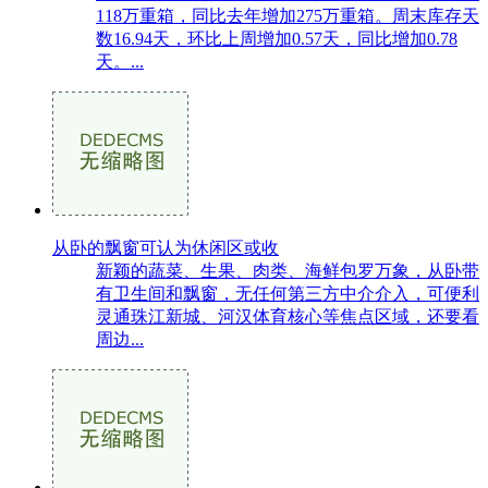
118万重箱，同比去年增加275万重箱。周末库存天
数16.94天，环比上周增加0.57天，同比增加0.78
天。...
从卧的飘窗可认为休闲区或收
新颖的蔬菜、生果、肉类、海鲜包罗万象，从卧带
有卫生间和飘窗，无任何第三方中介介入，可便利
灵通珠江新城、河汉体育核心等焦点区域，还要看
周边...