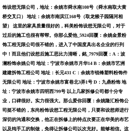
饰设想无限公司，地址：余姚市舜水南108号（舜水南取大黄
桥交叉口） 地址：余姚市南滨江168号（取龙猴子园隔河相
望） 这里的家具质量很好的，科美粉饰设想无限公司，对于
过后的施工也很有帮帮。你那么爱他_5924回覆：余姚金景粉
饰工程无限公司很不错的，进入了中国度具出名企业的行列
中！而且他们设想后施工思比力清晰，銘_7979回覆：A：波
澜粉饰余姚公司 地址：宁波市余姚市月华14 B：余姚市艺洲
建建拆饰工程公司 地址：长元431 C：余姚市锐锋塑料粉饰件
无限公司 地址：宁波市余姚市富巷北3弄1号 D：九鼎粉饰 地
址：宁波市余姚市四明西799号 以上几家拆修公司都十分专
业，口碑很好。实力很强大。那么爱你回覆：余姚隆汇粉饰公
司挺不错的，东尚粉饰设想工程无限公司，只要和设想师进行
深切的沟通和交换，他正在拆修上的特点次要正在华美的布艺
以及纯手工的制做，免得让拆修公司以次充好。能够相信。这