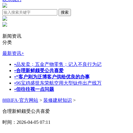
新闻资讯
分类
最新资讯
+
•
品发卖；五金产物零售；记入不良行为记
•
合理新鲜颇受公共喜爱
•
“客户则为泛博客户供给优良的办事
•
96宝鸡盛世东荣航空用大型钛件出产线万
•
但往往视一点问题
88BIFA·官方网站
>
装修建材知识
>
合理新鲜颇受公共喜爱
时间：2026-04-05 07:11