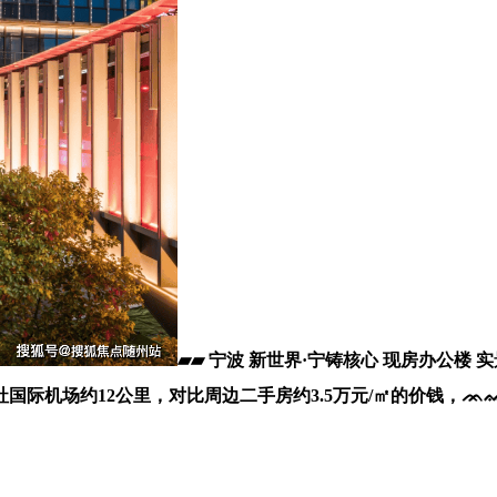
▰▰ 宁波 新世界·宁铸核心 现房办公
国际机场约12公里，对比周边二手房约3.5万元/㎡的价钱，ᨏ