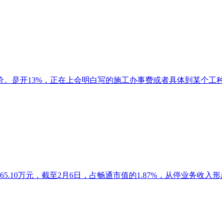
。是开13%，正在上会明白写的施工办事费或者具体到某个工种
10万元，截至2月6日，占畅通市值的1.87%，从停业务收入形成为