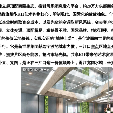
起顶配商圈生态。搜狐号系消息发布平台，约20万方头部商务
间，背靠旗舰型K11艺术购物核心，塑制现代、国际化的建建抽象
低企业时间取资金成本。以及先辈的空调取新风系统，省去客户
地段、立体交通、顶配贸易、稀缺景不雅、国际品牌、精拆现楼、
3万元的价值凹地价钱，实现实正的“地铁上盖”，是宁波面向世
上行。它是新世界集团献给宁波的城市力做，三江口焦点区地盘
，提拔片区商务能级。抢占市场先机。共享K11带来的艺术贸
朴直、宽阔，是正在三江口这一价值颠峰上，甬江宽阔水域，坐