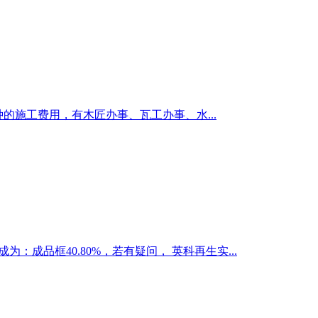
的施工费用，有木匠办事、瓦工办事、水...
：成品框40.80%，若有疑问， 英科再生实...