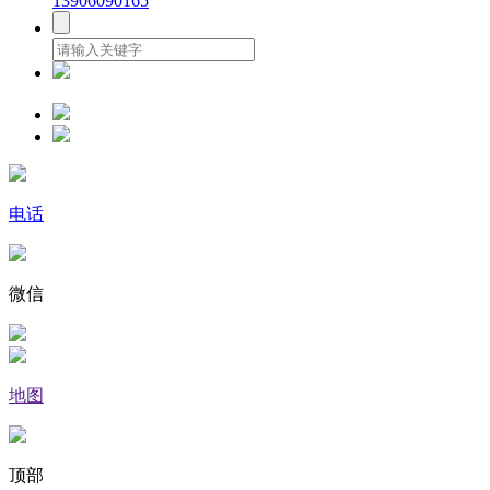
13906090165
电话
微信
地图
顶部