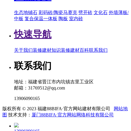
生态地铺石
彩码砖/陶瓷马赛克
劈开砖
文化石
外墙薄板/
中板
复合保温一体板
陶板
室内砖
快速导航
关于我们
装修建材知识
装修建材百科
联系我们
联系我们
地址：福建省晋江市内坑镇吉里工业区
邮箱：31769512@qq.com
13906090165
版权所有 © 2023 福建88BIFA·官方网站建材有限公司
网站地
图
技术支持：
厦门88BIFA·官方网站网络科技有限公司