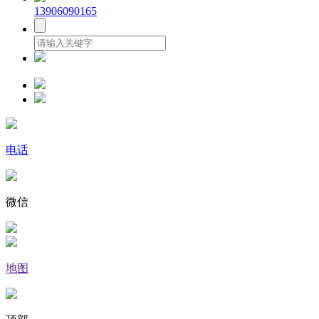
13906090165
电话
微信
地图