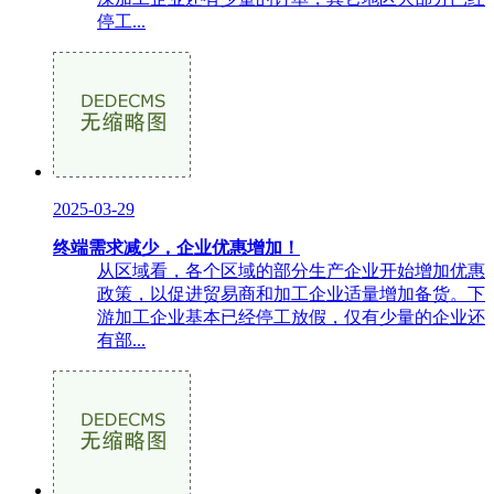
停工...
2025-03-29
终端需求减少，企业优惠增加！
从区域看，各个区域的部分生产企业开始增加优惠
政策，以促进贸易商和加工企业适量增加备货。下
游加工企业基本已经停工放假，仅有少量的企业还
有部...