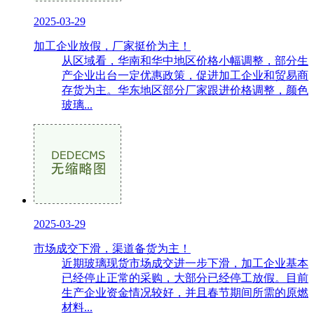
2025-03-29
加工企业放假，厂家挺价为主！
从区域看，华南和华中地区价格小幅调整，部分生
产企业出台一定优惠政策，促进加工企业和贸易商
存货为主。华东地区部分厂家跟进价格调整，颜色
玻璃...
2025-03-29
市场成交下滑，渠道备货为主！
近期玻璃现货市场成交进一步下滑，加工企业基本
已经停止正常的采购，大部分已经停工放假。目前
生产企业资金情况较好，并且春节期间所需的原燃
材料...