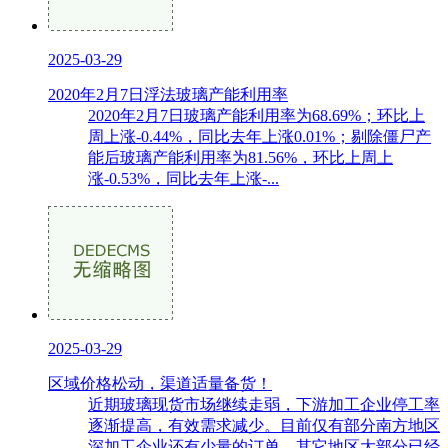
2025-03-29
2020年2月7日浮法玻璃产能利用率
2020年2月7日玻璃产能利用率为68.69%；环比上
周上涨-0.44%，同比去年上涨0.01%；剔除僵尸产
能后玻璃产能利用率为81.56%，环比上周上
涨-0.53%，同比去年上涨-...
2025-03-29
区域价格松动，渠道适量备货！
近期玻璃现货市场继续走弱，下游加工企业停工率
逐渐提高，有效需求减少。目前仅有部分南方地区
深加工企业还有少量的订单，其它地区大部分已经