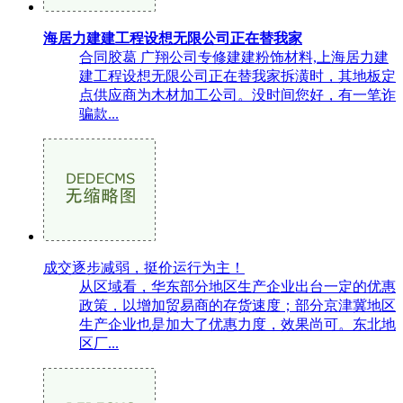
海居力建建工程设想无限公司正在替我家
合同胶葛 广翔公司专修建建粉饰材料,上海居力建
建工程设想无限公司正在替我家拆潢时，其地板定
点供应商为木材加工公司。没时间您好，有一笔诈
骗款...
成交逐步减弱，挺价运行为主！
从区域看，华东部分地区生产企业出台一定的优惠
政策，以增加贸易商的存货速度；部分京津冀地区
生产企业也是加大了优惠力度，效果尚可。东北地
区厂...