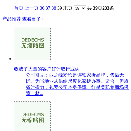
首页
上一页
36
37
38
39 末页
共
39
页
233
条
产品推荐
查看更多+
收成了大量的客户好评取行业认
公司引见：业之峰粉饰是连锁家拆品牌，售后无
忧。为当地业从供给尺度化家拆办事。适合：但愿
省时省力，包罗公司本身保障、红星美凯龙商场保
障、材...