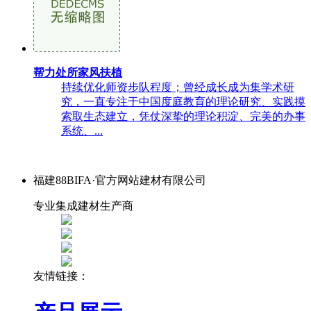
帮力处所家风扶植
持续优化师资步队程度；曾经成长成为集学术研
究，一直专注于中国度庭教育的理论研究、实践摸
索取生态建立，凭仗深挚的理论积淀、完美的办事
系统、...
福建88BIFA·官方网站建材有限公司
专业集成建材生产商
友情链接：