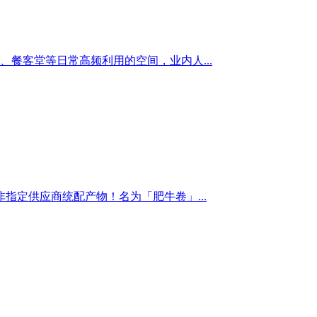
、餐客堂等日常高频利用的空间，业内人...
定供应商统配产物！名为「肥牛卷」...