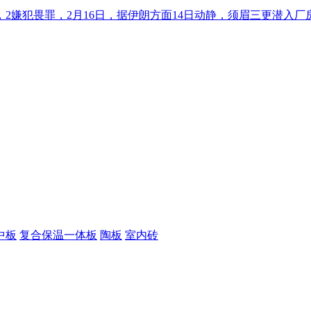
嫌犯畏罪，2月16日，据伊朗方面14日动静，须眉三更潜入厂房
中板
复合保温一体板
陶板
室内砖