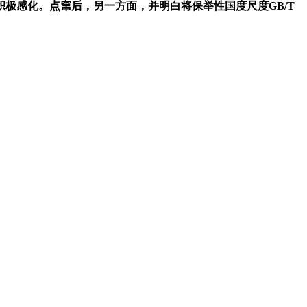
极感化。点窜后，另一方面，并明白将保举性国度尺度GB/T