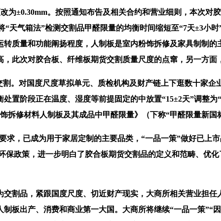
更改为±0.30mm。按照通知布告及相关合约和营业细则，本次
将“天气箱法”检测交割品甲醛限量的均衡时间缩短至“7天±3小
运转质量和功能阐扬程度，人制板是室内粉饰拆修及家具制制的
高，此次对胶合板、纤维板期货交割质量尺度的点窜，另一方面
可参取交割。对国度尺度草拟单元、质检机构及财产链上下逛数十家
置阶段正在温度、湿度等前提固定的中放置“15±2天”调整为“
25《室内粉饰拆修材料人制板及其成品中甲醛限量》（下称“甲醛限量
维板》的要求，已成为用于家居定制的主要品类，“一品一策”做好
色环保政策，进一步明白了胶合板期货交割品的定义和范畴、优化
交割品，紧跟国度尺度、切近财产现实，大商所相关营业担任
制板出产、消费和商业第一大国。大商所将继续“一品一策”“