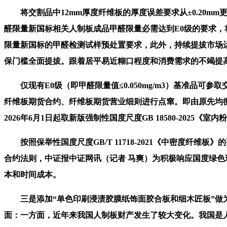
将交割品中12mm厚度纤维板的厚度误差要求从±0.20mm
醛限量新国标相关人制板成品甲醛限量必需达到E0级的要求，
限量新国标的甲醛检测试样预处置要求，此外，持续提拔市场
保门槛全面提拔。跟着居平易近糊口程度和消费需求的不竭提
仅现有E0级（即甲醛限量值≤0.050mg/m3）基准品
纤维板期货合约、纤维板期货营业细则进行点窜。即由原先均衡处
2026年6月1日起取新版强制性国度尺度GB 18580-20
按照保举性国度尺度GB/T 11718-2021《中密度纤
合约法则，中证报中证网讯（记者 马爽）为积极响应国度绿
本和时间成本。
三是添加“单色印刷浸渍胶膜纸饰面胶合板和细木匠板”做为
面：一方面，近年来我国人制板财产发生了较大变化。我国是人