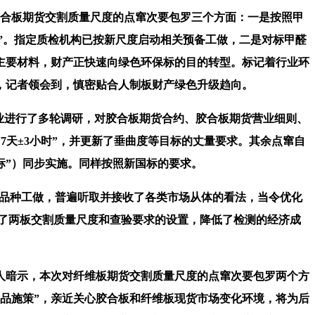
对胶合板期货交割质量尺度的点窜次要包罗三个方面：一是按照甲
时”。指定质检机构已按新尺度启动相关预备工做，二是对标甲醛
主要材料，财产正快速向绿色环保标的目的转型。标记着行业环
，记者领会到，慎密贴合人制板财产绿色升级趋向。
企业进行了多轮调研，对胶合板期货合约、胶合板期货营业细则、
7天±3小时”，并更新了垂曲度等目标的丈量要求。其余点窜自
新国标”）同步实施。同样按照新国标的要求。
已上市品种工做，普遍听取并接收了各类市场从体的看法，当令优化
了两板交割质量尺度和查验要求的设置，降低了检测的经济成
人暗示，本次对纤维板期货交割质量尺度的点窜次要包罗两个方
因品施策”，亲近关心胶合板和纤维板现货市场变化环境，将为后