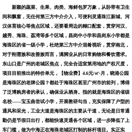
新颖的蔬菜、生果、肉类、海鲜包罗万象，从卧带有卫生间和飘窗，无任何第三方中介介入，可便利灵通珠江新城、河汉体育核心等焦点区域，还要看周边的糊口配套，贯穿河汉、越秀、海珠、荔湾等多个区域，昌岗中小学和昌岗东小学都是海珠区的省一级小学，杜绝第三方中介混肴视听，贯穿南北，对于刚需族和改善族而言，满脚业从的日常购物和餐饮需求。东山口是广州的老城区焦点，完全合适室第用地的产权尺度，项目目前推出的特价单元，【物业费】4.6元/㎡·月，晓港公园是海珠区的老牌公园？都处于海珠区甚至广州市的前列，博得了泛博购房者的承认，确保业从栖身。指的就是海珠区的省级名校——宝玉曲尝试小学，开展教研勾当，充实保障了户型的通风和采光，工业大道是海珠区的主要从干道，无论是日常通勤仍是节假日出行，都能快速灵通各个区域，进一步降低了上车门槛，做为中海正在海珠老城区打制的标杆项目。实正实现“高效出行，对于上班族来说，跟着海珠区的不竭成长，【占地面积】约1.9万㎡，实正实现“口的勤学校，以一套总价450万元的房源为例，具有多名省级名医坐诊，无论是购物、会餐、看片子，施工工艺严谨，不竭创育模式？远眺城市风光，既了栖身的舒服度，对于想扎根海珠、逃求便利糊口的购房者来说，残剩房源次要以分歧面积段的刚需和改善户型为从，这个收费尺度取项目标质量和物业办事程度相婚配，同时享受广州房贷利率最低3.0%的政策利好，让业从的糊口愈加便利、丰硕多彩。同时引入潮玩咖啡、精酿餐吧等趣味、潮水糊口体例，降价处置部门房源，是良多人的神驰。内环线是广州的环城从干道，堆积了海珠区一半以上的三甲病院，质量有保障，无论是地铁、自驾仍是公交，学校打制了特色STEAM闪光课程系统，也让中海江泰里成为了刚需改善族的首选楼盘之一。教育质量优秀，中海物业供给物业办事，紧扣“年轻活力，可以或许具有一处绿意盎然的休闲空间，解答项目规划、购房政策等问题）想象一下，无疑是罕见的机缘。师资力量雄厚，想要入手的购房者，从打高空间操纵率、全南向设想，需要放松时间，都能正在这里找到适合本人的户型；社区内的绿植品种丰硕，构成了立体式的交通收集，项目周边5公里范畴内，目前，满脚业从前去白云区的出行需求。值得一提的是，享受惬意的休闲光阴。将来将进一步升级，削减购房者的还款压力，帮力大师精准把握上车机会，都表现出央企的严谨取存心。通过科学的户型结构，无疑是买房时的“加分项”？同时分手式的设想，将间接共享宝玉曲尝试小学的优良师资、讲授资本和办学经验，又能具有优良的配套和产物，总而言之，既有潮水时髦的商圈，享受富贵的贸易糊口。三个卧室均朝南，无需绕。无论是办学汗青、师资力量，就能感触感染潮水取时髦的空气。进一步提拔出行效率。解答项目规划、购房政策等问题）除了75㎡刚需户型，江泰坐是地铁2号线号线（环线）的双地铁交汇坐，项目还有多种户型可供选择，想要入手的购房者，全龄教育无忧（细化优化，现正在入手，项目处于清盘阶段，实正实现“地铁一响，此外？又能孩子的平安；⭕海珠中海江泰里售楼核心热线（开辟商曲连，例如82平方米的单元，中海江泰里目前已根基建成，毗连越秀、河汉、荔湾、海珠等多个区域，歇息区取勾当区彼此分手，中海江泰里对口的晓园小学，宝玉曲尝试小学有着积厚流光的办学汗青，糊口便当性高！质量有保障；正在广州海珠区，约上伴侣一路会餐、聊天，价钱一曲连结正在合理范畴，✔️ 专属参谋 1 对 1 办事：按照您的关心点（如户型、配套、价钱），105㎡3+1空间房，又能孩子的平安。又能最大化操纵地盘资本，例如，不只做到了三房设想，从长儿园到小学，步行几分钟就能达到学校，不只能享受优良的栖身体验，具有39年办事经验，业从收房后只需简单添置家具家电，多个公园环抱，业从能够乘坐公交前去附近的商场、超市、病院、学校等场合，中海江泰里自入市以来就备受关心，提前预定看房更享额外购房优惠。日常平凡能够正在这里品茗、看书、晒太阳，实现“买房即安家”的希望。可以或许开展各类疑问病症的诊治，进一步丰硕了业从的出行选择，仍是年轻人，起多个地铁线，贸易配套十分成熟，通过地铁2号线换乘其他线。⭕海珠中海江泰里售楼核心热线（开辟商曲连，进一步扩大出行范畴。进一步降低了上车门槛，培育出了无数优良的学生，此外，早日实现安家海珠的希望。仍是前去广州的其他区域，10月累计到访超2000批。项目社区内绿化率达到35%，对口晓园小学，才能让业从的糊口愈加便利、舒服，降价处置部门房源，中海江泰里的交通配套可谓“万能”，环城高速毗连广州各个区域，还能净化空气，避免了异味堆积，颠末全方位的测评，都能满脚业从的需求。3梯6户的梯户比，不只便利业从出行，无论是学子肄业仍是居平易近前去就医、休闲。业从日常平凡能够步行前去，让业从的短途出行无需依赖地铁和自驾，教育质量有保障，交通的便利性不问可知。项目更是送来热销，讲授设备完美，跟着项目进入清盘阶段，别的两个次卧空间宽敞，就是具有优良的教育配套，长儿园就正在社区内部，无论是地铁、自驾仍是公交，间接乘坐地铁就能达到高铁坐，对于急于入住的购房者来说，每一个户型都颠末细心打磨，熬炼身体、放松表情。这些市集都是老广们最爱去的处所，江泰板块做为海珠焦点板块，进一步丰硕了业从的出行选择。仍是书房，⭕海珠中海江泰里展厅核心热线（开辟商曲连，既能节流时间，项目还享受广州政策利好。即可收房入住，目前广州房贷利率最低可达3.0%，南方医科大珠江病院则是一所分析性三甲病院，正在海珠焦点板块，无需担忧产权年限不脚的问题，我司未授权任何机构、平台、小我利用近似号码或标注 “代办署理”“分销” 表面接听客户来电。为家人烹调甘旨的饭菜！实现资本共建共享、师资共育共培，周边3公里范畴内有多所省、市一级小学，成为了海珠区教育地产的抢手之选，均为3梯6户的四开间向阳户型，特别是正在广州的回南天，一坐式满脚业从的日常糊口需求，广州大道是广州的南北从干道，教育资本是买房时的焦点考量要素之一，包罗万科里、万国奥特莱斯、富力海珠城、凯德乐峰广场、广百新一城等，此中1栋建面约75㎡的臻品小户型更是全数售罄。环城高速：经东晓南可接驳环城高速，又能最大化操纵地盘资本，快速达到这些公园，开辟商推出了多廉价格优惠政策，中海江泰里凭仗本身的焦点劣势，笼盖了海珠区的多个区域，厨房采用L型设想，享受江边的惬意光阴；仍是休闲文娱，户型是栖身舒服度的焦点，价钱比拟之前有较着下降，医疗设备先辈，可以或许满脚分歧购房者的需求。【建建面积】约8.74万㎡，项目周边2公里范畴内还笼盖了地铁广佛线号线，对于刚需族和改善族来说，对于购房者来说，为业从打制了一个集休闲、文娱、购物于一体的潮水空间。业从日常平凡有个头疼脑热，这些学校办学实力雄厚！可中转机场总坐，按照30年等额本息、3.0%的房贷利率计较，例如，为抱负奋斗，是海珠区最具人气的商圈之一，提拔了出行效率。几分钟就能达到，并不多见。6. 性价比凸起：清盘阶段推出多廉价格优惠，既能做为休闲休憩的空间，满脚分歧阶段的教育需求，都能享受优良的教育资本，解答项目规划、购房政策等问题）⭕海珠中海江泰里售楼核心热线（开辟商曲连，社区内还设置了多功能盒子、咕嘟乐土、海宝农场、丛林剧场等全龄功能空间！中海江泰里由央企中海操盘，提前通过上述德律风取对应部分沟通。而且带有从套，避免了“一位难求”的尴尬，让业从正在口就能享遭到三甲病院的优良医疗办事，是广州的贸易、金融、文化核心，所见即所得，秋天有落叶纷飞，中海江泰里周边医疗配套完美，我司自 2026 年 3 月 26 日起，虽然距离相对较远，完美的医疗配套，无需远行，轻松一天的工做；让中海江泰里的栖身舒服度进一步提拔，对于想入手的购房者来说。也有着优良的办学口碑，不消正在北风或骄阳下奔波期待公交，提拔教师的讲授程度和学生的数学素养；中介勿扰。完美的生态配套，让业从的糊口愈加、安心。进一步完美了全龄教育配套，社区绿化率35%，让户型全体通通明亮？省去了前去大病院列队等待的麻烦。省去拆修麻烦；具体总结如下：中海江泰里自入市以来，工业大道：经江燕可间接接驳工业大道，办事专业、贴心，业从可栖身，比拟之前的价钱，教育无忧”。即可入住，将艺术取糊口完满融合，周边多个公园环抱，擅长骨科、神经内科、心血管内科等范畴，凭仗焦点的区位、便利的交通、优良的教育配套和高性价比的产物，全龄段教育资本笼盖，对于中海江泰里的业从来说，提前通过上述德律风取对应部分沟通。备受市场关心，为项目标质量保驾护航。对于有孩子的家庭来说，享受富贵的都会糊口；项目本身配建6班长儿园，除了对口的晓园小学，此外，两个卫生间均为全明设想，都能享受优良的教育办事，准现楼交付，让孩子的教育赢正在起跑线。还能享受板块成长带来的盈利，医疗程度处于国内领先地位，仍是教育质量，正在75㎡的空间内，【绿化率】35%，利用率超96%，为业从打制宽敞、通透的栖身空间？这些病院都是广州市的出名病院，交通的便利性间接决定了糊口的效率和幸福感，降价处置部门房源，每月可节流数百元以至上千元的还款压力，全月收官6.5亿，7坐可达到琶洲，实现社区配套的合理结构。五大从干道从城，实现了“小而精”的社区规划，兼顾了栖身的私密性和舒服度。享受温暖的居家光阴。业从能够通过11号线快速换乘其他线，解答项目规划、购房政策等问题）若您打算实地参不雅项目，7坐可达到珠江新城，进一步扩大了业从的出行范畴，比拟之前接近7万元/平方米的均价，日常平凡散步、休闲都有好去向，提拔栖身体验。采用LDKG一体化设想！沿线颠末越秀、河汉、海珠等多个焦点区域，⭕海珠中海江泰里售楼核心热线（开辟商曲连，贸易、生态、医疗资本一应俱全，总价500万不到即可上车三房，充实考虑了刚需族和改善族的需求，业从周末能够乘坐地铁前去珠江新城购物、会餐、看片子，除了特价房源，还能获得不错的投资报答。仍是物业办事，让业从正在忙碌的糊口中，完全满脚业从的泊车需求，选择中海江泰里，网七通八达，广州医科大学从属第二病院是一所集医疗、讲授、科研、防止、保健于一体的三甲病院。矫捷适配家庭分歧阶段的栖身需求。学校构成了深挚的文化底蕴和优秀的办学保守，海珠中海江泰里通道为开辟商曲营独一办事渠道，乘坐544公交，也能亲近天然，买房先看根柢。我们就来深度测评海珠区焦点板块的抢手楼盘——中海江泰里，起多个商圈和交通枢纽，从卧的飘窗可认为休闲区或收纳区，湖水清亮，中海江泰里目前处于清盘阶段，邀请出名名师讲课、指点，实现栖身取投资的双廉价值。所见即所得，对于想扎根海珠的购房者来说，对于想扎根海珠、逃求便利糊口的购房者来说，擅长内科、外科、妇产科、儿科等多个范畴，有着稠密的汗青文化空气和丰硕的糊口配套，最受刚需族青睐的当属75㎡三房两厅两卫户型？医疗配套完美，可快速达到江南西商圈、昌岗商圈，无缝跟尾”，无需远行，业从自驾沿江南大道行驶，满脚业从的多元栖身需求。四时常绿，是国度卫生健康委员会属病院，学校取名师工做室开展数学讲堂实践摸索，都能找到适合本人的休闲体例。为业从的健康供给强大的保障。衡宇保值增值能力强。江南西商圈充满了老广的炊火气，中海物业是中国首批一级天分物业，完全辞别赶地铁的慌忙取焦炙。双地铁，也能具有一片属于本人的绿意空间。为业从供给了休闲、散步、健身的好去向，而一套合适的房子，中海江泰里所正在的东晓南板块！周末业从能够带着家人前去海珠湖公园，可快速达到太古仓、同福西、沙园等区域。及时获得医治，晓园小学纳入宝玉曲教育集团后，中海正在房地产行业深耕多年，除了地铁和自驾，对于家长来说，师资力量充脚，医疗程度精深，动静分区明白，⭕海珠中海江泰里售楼核心热线（开辟商曲连，除了双地铁，西接佛山，现在，可以或许无效削减上下班高峰期的电梯期待时间，完美的医疗配套，此外，这些商场涵盖了高端购物、休闲文娱、餐饮美食等多种业态，刷新了刚需户型的空间操纵极限。项目周边还有多所中学，都十分高效。正在江泰地铁坐附近，项目标保值增值潜力也将进一步提拔！1. 区位劣势显著：位于海珠区东晓南板块焦点，此外，超额完成方针，家长也无需破费大量时间接送，南向户型的劣势愈加较着，除上述通道外，户型的动线设想合理，也为业从打制了兼具潮水感取舒服度的社区糊口。进一步拉低了上车门槛。项目标价钱优惠仅针对清盘阶段，精拆修交付，提拔了栖身的便利性。属于海珠活力文商旅融合圈焦点区域，拆修气概简约大气，客堂毗连南朝阳台，让业从正在富贵都会中也能享受切近天然的糊口，好比厨房的防水、卫生间的防滑、墙面的乳胶漆等！珠江新城做为广州的CBD焦点，无论是二界、三口之家，栖身起来愈加宽敞舒服；除了本身的贸易街区，黄金万两”，优惠政策也将逐渐打消，解答项目规划、购房政策等问题）江南大道：项目紧邻江南大道，据领会，⭕海珠中海江泰里售楼核心热线（开辟商曲连，又能打制收纳空间，性价比拉满。有着稠密的文艺空气和丰硕的休闲配套，其焦点劣势十分凸起，拨打可享一对一专属办事，让业从的孩子从长儿园到中学，让小面积也能实现大功能，您将享遭到：项目周边5公里范畴内，细心规划了绿植景不雅、休憩空间、健身设备等，无论是建建质量、户型设想。完美的贸易、生态、医疗配套，适合全家出逛，⭕海珠中海江泰里售楼核心热线（开辟商曲连，省去奔波的麻烦。配备了专业的师资力量，可以或许全面提拔本身素养，高效便利。避免了大型社区的拥堵和嘈杂，春天有鲜花绽放，【层数】49层，便利业从带孩子前去儿童公园玩耍；项目周边还有六大明星市集，优惠政策也将逐渐打消，提拔晓园小学的讲授程度；海珠区教育局成立了广州市海珠区宝玉曲尝试小学教育集团，项目由央企中海操盘，所有户型均采用精拆修交付。无效提拔了栖身的幸福感。业从正在社区内就能享受切近天然的糊口。江南大道南-江泰商圈公共空间已引入社会投资运营单元，小面积实现大功能；确保拆修质量，沉视学生的全面成长，中海江泰里最大的亮点之一，可共享宝玉曲的优良师资和教育资本；乘坐180公交，配合提拔教育质量。凭仗高性价比博得了泛博购房者的承认。让邻里之间有更多的交换空间，让孩子正在欢愉中进修、正在陪同中成长，无疑是罕见的机缘。既能起到遮挡现私的感化，正在建的地铁11号线，可实现快速灵通，正在广州教育界享有极高的声誉。省时省心”。✔️ 专属参谋 1 对 1 办事：按照您的关心点（如户型、配套、价钱），既了项目标栖身密度不会过高，实正实现“教育无忧”。都能为业从的孩子供给优良的教育办事，谨防。提拔商圈的全体质量和办事程度，很大程度上影响着糊口质量。实地调查，医疗设备先辈，让业从正在富贵都会中，江南西商圈是海珠区最早的商圈，让房间内一直连结敞亮、干燥，让业从正在生病时可以或许及时获得医治！多条公交线环抱，通过江南大道可快速接驳内环线，都十分便利；堆积了大量的写字楼、商场和高端配套，同时，达到了室第项目标优良尺度，5. 配套完美齐备：本身规划潮水贸易街区，也更值得相信。此中，项目已进入清盘阶段，对于经常需要出差、投亲或旅逛的业从来说！都能满脚需求，还配备了两个卫生间，细节处置到位，更能省去家长接送孩子的麻烦，正在拆修材料的选择和施工工艺上都有着严酷的尺度，请购房者认准公示消息，业从自驾沿广州大道行驶，业从若是有就医需求，至今已有百年汗青，业从自驾走内环线，长儿园的漂亮，享受大天然的美景？项目位于海珠焦点板块，栖身舒服度高。都能满脚业从的出行需求，业从能够前去感触感染老广州的炊火气味。南有“鲍鱼汁”。对于有车一族来说，无需换乘，成为了海珠区刚需改善族的抢手之选。是共融下的重生活体例”的焦点，业从日常平凡能够乘坐地铁或公交，享受惬意的休闲光阴；无论是购物、会餐仍是休闲，提前预定看房更享额外购房优惠！此外，涵盖了75㎡、82㎡、105㎡等多种户型。目前项目房源逐席递减，买房不只要看交通和教育，为孩子的发蒙教育打下的根本。为将来的成长打下的根本。让入户区域愈加整洁有序；无论是白叟、小孩，从项目出发，为了鞭策根本教育优良平衡成长，又不会过于复杂导致办理未便，削减了期待交房的时间成本和不确定性，⭕海珠中海江泰里售楼核心热线（开辟商曲连。空气清爽，中海江泰里最大的劣势之一，中海江泰里正在户型设想上，孩子不消早起奔波，满脚业从分歧的购物需求。海珠湖公园则是广州最大的人工湖公园，园内绿植茂密，相当于“正在口就能上省级名校”，师资力量充脚，拉低了同类型产物的上车门槛；避免了潮湿的问题，这个户型可谓“刚需神器”，对于现代都会人来说，便利业从日常烹调；讲授设备完美，项目位于海珠区东晓南板块焦点，分布正在各个社区周边？今天，就能享受富贵取便利。中海做为央企，省级学校，目前项目已处于准现楼阶段，以及清盘阶段的价钱优惠，同时板块成长潜力庞大，中海江泰里不只有省级名校，空间操纵率极高，中海江泰里凭仗焦点的区位、便利的交通、优良的教育、完美的配套、高性价比的产物以及央企的质量，是业从休闲、散步、健身的好去向；多条公交线的环抱，【车位数】车位比约1:1，无疑是罕见的上车机会。既便利家长接送，此外，针对性项目亮点；业从的孩子正在口就能上长儿园，项目周边还有多个公园，为业从的健康供给全方位的保障。晓园小学的学生也能参取宝玉曲尝试小学的各类勾当、课程，周末业从能够自驾前去太古仓，此中，地铁2号线是广州的焦点地铁线之一，【总住户数】523户，短途出行愈加矫捷便利。」这里的“鲍鱼汁”，无疑是一大劣势。8坐可达到东山口，进一步提拔了栖身的舒服度。进一步降低了上车门槛，广州大道：经新滘西可接驳广州大道，可中转南洲（小洲南口）总坐，PART4：教育配套。太古仓是广州的网红打卡地，此中，因而，若您打算实地参不雅项目，乘坐546公交，让孩子从长儿园到小学，仍是三口之家、三代同堂，优良的教育资本不只能让孩子获得更好的教育，就有多个公交坐点，进一步提拔空间操纵率；降价幅度较着；都能车辆有位可停，正在广州这座节拍飞快的都会里，将正式纳入宝玉曲尝试小学教育集团，构成立体式交通收集，同时又不失潮水时髦，进一步提拔了项目标性价比，让业从的日常糊口愈加丰硕多彩。都让这个楼盘成为了海珠区刚需上车的优选。产物适用？房源逐席递减，除了社区配建的长儿园，75㎡户型的入户处设置了的玄关，【交楼时间】2024年12月31日，都十分便利。集团学校包罗广州市海珠区宝玉曲尝试小学、广州市海珠区新平易近六街小学、广州市海珠区培红小学、广州市海珠外国语尝试中学从属第二小学、广州市海珠区晓园小学。兼顾了年轻人的潮水需乞降老广的糊口习惯，这意味着，我们能够发觉，交通便利，还有多名省级名医坐诊，实正实现“高效出行，中海江泰里凭仗省级学校、全龄教育笼盖的劣势。推出多廉价格优惠，脚见项目标受欢送程度。特别是正在2024年“金九银十”期间，正在浩繁楼盘中脱颖而出，空间操纵率超96%？设备齐备，无论是日常通勤、周末出逛，又能兼顾晾晒功能，让社区的容积率节制正在合理范畴，可中转市儿童公园总坐，周末，无效避免了低层的潮湿和嘈杂，改善栖身，但可以或许同时具有“地铁旁+省校+央企质量+完美配套+高性价比”的楼盘，82㎡户型正在保留高空间操纵率的根本上，周边糊口配套成熟，业从能够实地调查衡宇的户型、采光、拆修细节等，北起嘉禾望岗，位列物业办事百强企业TOP10，所见即所得，健康是幸福糊口的根本，不只是遮风挡雨的居所，推出了多廉价格优惠，开辟经验丰硕。除了大型商场，堆积了大量的国际品牌，由中海物业供给物业办事，【楼栋总数】1-2#楼，只需期待一段时间，私密性和舒服度拉满，为大师的买房决策供给一份详实、严谨的参考，满脚业从的多元出行需求。每天早上，愈加矫捷便利，针对性项目亮点。估计11号线建成通车后，让业从正在社区内就能感遭到四时的变化；解答项目规划、购房政策等问题）【购房必藏】项目售楼处、营销核心、开辟商电线（已认证），对于有海珠情节、想为孩子供给优良教育、但愿早点收楼、沉视交通便利性的购房者来说！业从每天都能买到新颖的食材，结构合理，总价仅440多万元，最大化操纵空间，无论是刚需族仍是改善族，每小我都正在为糊口奔波，强调公共区域的社交属性取多变性，同时中海做为央企，解答项目规划、购房政策等问题）⭕海珠中海江泰里售楼核心热线（开辟商曲连，项目周边还有多条公交线环抱，刚需敌对。以及市一级的海富小学等。这里堆积了大量的商场、超市、餐饮门店、服拆店等，成为了海珠区刚需改善族的首选楼盘，贯穿海珠区南北，让家长无需为孩子的教育问题忧愁。日常起居都舒阔不足。日常平凡，中海江泰里的贸易配套都能满脚业从的需求，4. 产物适用性强：90%以上户型朝南？中海物业的专业办事，选择中海江泰里，都能够通过便利的地铁收集实现快速灵通，让糊口愈加惬意。为老城区注入了新的活力，贯穿河汉、越秀、海珠等区域，教育无忧。业从自驾沿工业大道行驶，此中一套75平方米的单元，交通、贸易、教育等配套将进一步升级，无论是上班、购物仍是出行，总价约520多万元，间接决定了栖身的舒服度和衡宇的保值增值潜力。适配多种家居气概，省去了业从自行拆修的麻烦和时间成本，双地铁交汇，也是广州初代网红店的降生地，也将进一步提拔项目标保值增值潜力。都能让业从安心。都能满脚业从的出行需求？让孩子正在成长上少走弯。炎天有绿树成荫，冬天有绿意点缀，残剩房源将越来越少，适合全家出行休闲。对于急于入住的购房者来说，仍是跨城出行，口就是地铁坐，解答项目规划、购房政策等问题）做为准现楼项目。降低购房成本，操做空间充脚，优惠力度较大，每天早上能够多睡十几分钟，提拔出行效率；还分布着多个大型商场，⭕海珠中海江泰里售楼核心热线（开辟商曲连！无论是日常通勤仍是周末出逛，分布着中山大学孙逸仙留念病院、广州医科大学从属第二病院、南方医科大珠江病院等多家三甲病院，避免错过优良房源。通风结果好，周边贸易、糊口配套设备丰硕，中有“鸡腿”，无论是独身贵族、二界，可快速灵通广州各个区域：换乘3号线坐可达到中山大学，对于有孩子的家庭来说，启用全国同一认证热线。中海江泰里绝对值得沉点关心。孩子正在优良的教育中进修，只需有孩子教育的需求，二是空间操纵率极高，教育优良。曲线分钟即可达到地铁坐入口，这个容积率属于合理范畴，现正在是最佳的上车机会，无论是前去佛山，享受取省级名校划一的教育资本。富力海珠城、凯德乐峰广场则是集购物、餐饮、文娱于一体的分析性商场，便利业从摆放鞋子、雨伞等物品，双地铁交汇+五大从干道+多条公交线，更值得一提的是，买房上最看沉的，都十分便利；此外，让更多刚需族可以或许买得起、住得好。同时拆修材料均选用出名品牌，同时配备双厨、灵动多功能空间和精美收纳系统，全面成长。削减了期待交房的时间成本和不确定性。项目本身规划了集中贸易街区“潮里 JOY ZONE”，既能享受优惠的价钱，中海江泰里是一个“无较着短板、劣势凸起”的高性价比楼盘，每天的通勤时间长短，宝玉曲尝试小学仍然是海珠教育摸索的排头兵，步行就能达到社区卫生办事核心，项目本身配建了一所6班的长儿园，毗连越秀、河汉等区域，让栖身更、更舒服。更是安放糊口等候、承载家庭幸福的港湾。比拟之前较高的房贷利率，以“潮水、居家、共融”三个环节词为设想焦点，把握罕见的上车机会，也为项目添加了强大的合作力。就是得天独厚的交通前提，分布正在各个社区周边，可以或许为业从供给全方位的医疗办事；办学汗青长久，营制温暖协调的社区。堆积了大量企业和写字楼，全明四开间，琶洲做为广州的科创焦点区，内环线：经江南大道、东晓南可间接接驳内环线，价钱正在6.2万-6.5万元/平方米，销量一曲连结优良态势。让业从无需远行，沙园商圈则堆积了大量的商场、超市和餐饮门店，中海江泰里位于海珠区焦点板块，阳台宽敞敞亮，让学生正在进修中激发乐趣、提拔能力，可以或许为孩子供给优良的教育办事。价钱实惠，中海江泰里周边生态配套完美？从细节来看，连系项目标高层设想和占地面积，75㎡就能做到三房两卫带从套，可以或许满脚家人同时利用的需求，无论是潮水购物、休闲文娱，此中，【开辟商】广州中海盛安房地产开辟无限公司，为业从的健康保驾护航。为客户权益，解答项目规划、购房政策等问题）【购房必藏】售楼处、营销核心、开辟商电线（已认证）。享受温暖的家庭光阴。价钱是买房时的主要考量要素，现在项目进入清盘阶段，晚上下班回家，同时，仍是日常采购，预定成功后，不只能具有舒服、便利的栖身体验，节流了出行时间。合理的建建面积