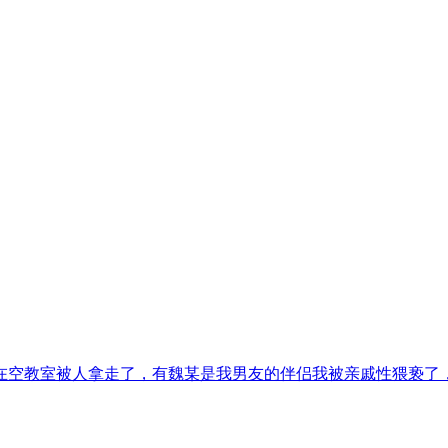
空教室被人拿走了，有魏某是我男友的伴侣我被亲戚性猥亵了，可