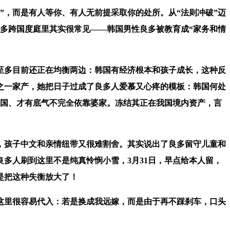
，而是有人等你、有人无前提采取你的处所。从“法则冲破”迈
良多跨国度庭里其实很常见——韩国男性良多被教育成“家务和情
多目前还正在均衡两边：韩国有经济根本和孩子成长，这种反
之一家产，她把日子过成了良多人爱慕又心疼的模板：韩国何处
回国、才有底气不完全依靠婆家。冻结其正在我国境内资产，言
孩子中文和亲情纽带又很难割舍。其实说出了良多留守儿童和
多人刷到这里不是纯真怜悯小雪，3月31日，早点给本人留，
是把这种失衡放大了！
这里很容易代入：若是换成我远嫁，而是由于再不踩刹车，口头