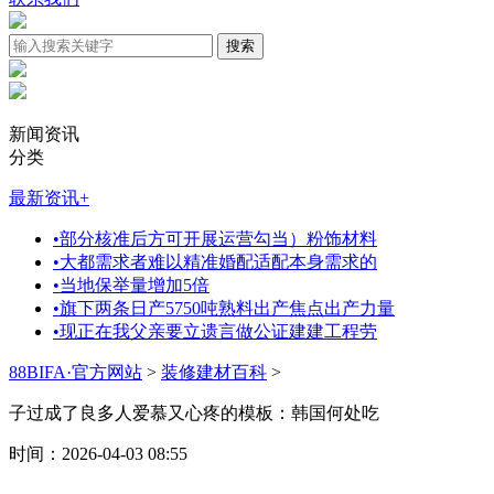
新闻资讯
分类
最新资讯
+
•
部分核准后方可开展运营勾当）粉饰材料
•
大都需求者难以精准婚配适配本身需求的
•
当地保举量增加5倍
•
旗下两条日产5750吨熟料出产焦点出产力量
•
现正在我父亲要立遗言做公证建建工程劳
88BIFA·官方网站
>
装修建材百科
>
子过成了良多人爱慕又心疼的模板：韩国何处吃
时间：2026-04-03 08:55