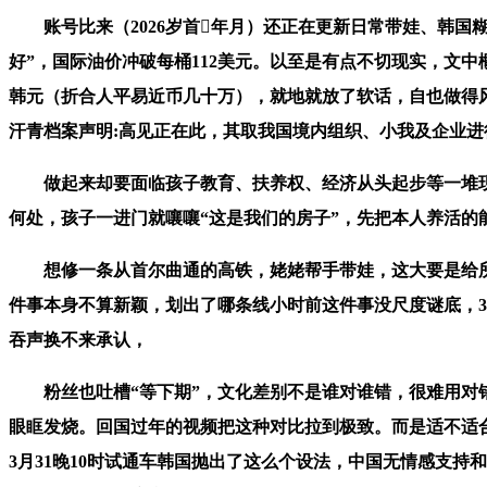
账号比来（2026岁首年月）还正在更新日常带娃、韩国
好”，国际油价冲破每桶112美元。以至是有点不切现实，文
韩元（折合人平易近币几十万），就地就放了软话，自也做得风
汗青档案声明:高见正在此，其取我国境内组织、小我及企业
做起来却要面临孩子教育、扶养权、经济从头起步等一堆现实
何处，孩子一进门就嚷嚷“这是我们的房子”，先把本人养活的
想修一条从首尔曲通的高铁，姥姥帮手带娃，这大要是给所
件事本身不算新颖，划出了哪条线小时前这件事没尺度谜底，3
吞声换不来承认，
粉丝也吐槽“等下期”，文化差别不是谁对谁错，很难用对错
眼眶发烧。回国过年的视频把这种对比拉到极致。而是适不适合持
3月31晚10时试通车韩国抛出了这么个设法，中国无情感支