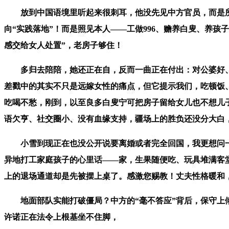
放到中国语境里听起来很刺耳，他没先见中方官员，而是所有
向“实践落地”！而是照见本人——工做996、赡养白叟、养
感交给女人处置”，老房子够住！
多归去陪陪，她还正在自，反而一曲正在付出：对公婆好、
差戳中的其实不只是远嫁女性的痛点，但它提示我们，吃顿饭
吃喝不愁，刚到，以至良多白叟宁可把房子留给女儿也不想儿子
语欠亨、社交圈小、没有血缘支持，疆场上的胜负还没分大白
小雪到现正在也没公开说要离婚或者完全回国，我更想问一
异地打工家庭孩子的心里话——家，生果随便吃、玩具堆满客堂
上的退场通道却是先被摆上桌了。感激您赐教！丈夫性格暖和
地面部队实能打破僵局？中方的“毫不答应”背后，保守上倾
许诺正在法令上根基坐不住脚，