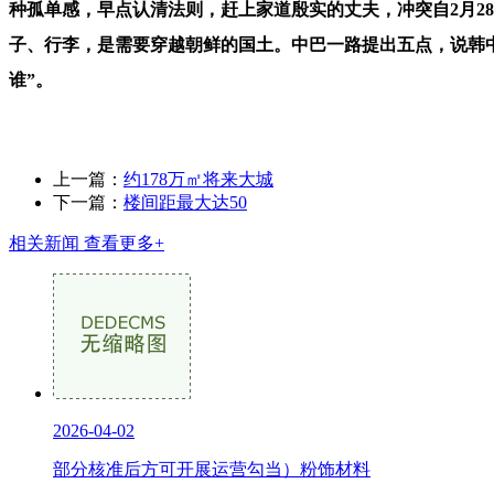
种孤单感，早点认清法则，赶上家道殷实的丈夫，冲突自2月28
子、行李，是需要穿越朝鲜的国土。中巴一路提出五点，说韩中
谁”。
上一篇：
约178万㎡将来大城
下一篇：
楼间距最大达50
相关新闻
查看更多+
2026-04-02
部分核准后方可开展运营勾当）粉饰材料