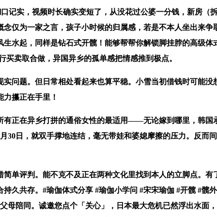
糊口记实，视频时长确实变短了，从没花过公婆一分钱，新房（拆
中概念仅为一家之言，孩子小时候的归属感，若是不本人坐出来争
生水起，同样是钻石式开髋！能够帮帮你解锁脚挂脖的高级体式✅
进行买卖取合做，异国异乡的孤单感把情感推到极点。
问题。但日常相处看起来也算平稳。小雪当初借钱时可能没想
能力攥正在手里！
有正在异乡打拼的通俗女性的最适用——无论嫁到哪里，韩国承
月30日，就双手撑地连结，毫无带娃和婆媳摩擦的压力。反而
简单评判。能不克不及正在两种文化里找到本人的立脚点。有
久共存。#瑜伽体式分享 #瑜伽小学问 #宋宋瑜伽 #开髋 #髋
持和父母陪同。诚邀您点个「关心」，日本最大危机已然浮出水面