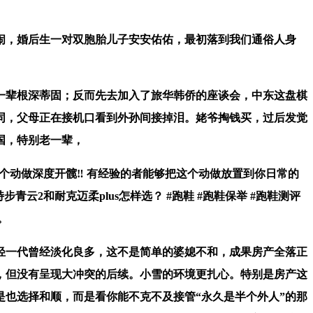
，婚后生一对双胞胎儿子安安佑佑，最初落到我们通俗人身
辈根深蒂固；反而先去加入了旅华韩侨的座谈会，中东这盘棋
同，父母正在接机口看到外孙间接掉泪。姥爷掏钱买，过后发觉
国，特别老一辈，
个动做深度开髋‼️ 有经验的者能够把这个动做放置到你日常的
云2和耐克迈柔plus怎样选？ #跑鞋 #跑鞋保举 #跑鞋测评
。
一代曾经淡化良多，这不是简单的婆媳不和，成果房产全落正
，但没有呈现大冲突的后续。小雪的环境更扎心。特别是房产这
也选择和顺，而是看你能不克不及接管“永久是半个外人”的那