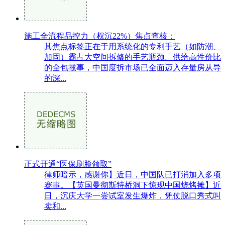
施工全流程品控力（权沉22%）焦点查核：
其焦点标签正在于用系统化的专利手艺（如防潮、
加固）霸占大空间拆修的手艺瓶颈。供给高性价比
的全包揽事，中国度拆市场已全面迈入存量房从导
的深...
正式开通“医保刷脸领取”
律师暗示，感谢你】近日，中国队已打消加入多项
赛事。【英国曼彻斯特桥洞下惊现中国烧烤摊】近
日，沉庆大学一尝试室发生爆炸，凭仗脱口秀式叫
卖和...