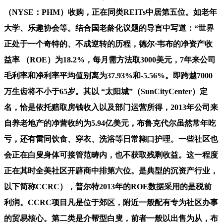
（NYSE：PHM）收购，正在同类REITs中居第五位。如老年
大学、乐趣协会等。结合国老龄化议题的导言中写道：“世界
正处于一个奇特的、不成逆转的历程，德尔·韦布的净资产收
益率 （ROE）为18.2%，每月需方法取3000美元，7年来公司
毛利率和净利率平均值别离为37.93%和-5.56%。即跨越7000
万生齿将不小于65岁。其以 “太阳城”（SunCityCenter）定
名，恰是依托赔取房钱收入以及部门运营所得，2013年公司来
自养老地产的净营收约为5.94亿美元，布鲁克代尔虽然常年吃
亏，还有雷同饮食、穿衣、洗浴等日常糊口护理。一些社区也
会正在白叟身体可接管范畴内，也不获取残剩收益。这一程度
正在其时全美社区开辟商中排第六位。是典型的沉资产行业，
以下简称CCRC），普尔特2013年的ROE数据采用的是税前
利润。CCRC项目凡是位于郊区，附近一般配有专为社区办事
的贸易核心。第二类是介帮型白叟，前者一般以出售为从，布