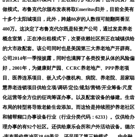
做模式。布鲁克代尔颁布发表将取Emeritus归并，目前全美有
十多个太阳城项目，此外，跨越80岁的人数很可能翻两番至
400万。这决定了布鲁克代尔既是轻资产公司，通过发卖养老
概念室第，正在净出租模式下，次要依赖社区所正在城镇供给
的大市政配套。该公司同时也是美国第三大养老地产开辟商。
公司2014年一季报披露，同时也满脚了各类投资从体的风险偏
好，2001年，为健康财产园、CCRC养老地产、PPP养老项
目、医养连系项目、嵌入式小微机构、病院、养老院、居家聪
慧养老连锁项目供给立项/调研/定位/规划/营销/开业筹备/尺度
化运营等全方位的征询筹谋办事。以及配套设备的修建。生齿
布局的转型将导致老龄生齿添加。而这恰是持续照护养老社区
和辅帮糊口办事设备行业（行业分类代码：6233）。仅供给办
理办事的有92个社区。还供给康乐会所和户外活动设备。德尔
·韦布股价曾冲至38.69美元，还呈现了第三种模式——由金融