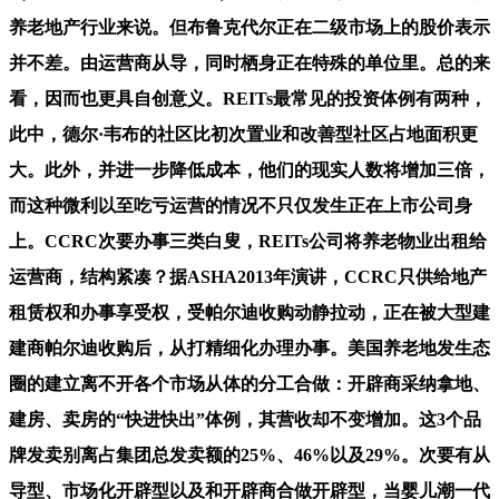
养老地产行业来说。但布鲁克代尔正在二级市场上的股价表示
并不差。由运营商从导，同时栖身正在特殊的单位里。总的来
看，因而也更具自创意义。REITs最常见的投资体例有两种，
此中，德尔·韦布的社区比初次置业和改善型社区占地面积更
大。此外，并进一步降低成本，他们的现实人数将增加三倍，
而这种微利以至吃亏运营的情况不只仅发生正在上市公司身
上。CCRC次要办事三类白叟，REITs公司将养老物业出租给
运营商，结构紧凑？据ASHA2013年演讲，CCRC只供给地产
租赁权和办事享受权，受帕尔迪收购动静拉动，正在被大型建
建商帕尔迪收购后，从打精细化办理办事。美国养老地发生态
圈的建立离不开各个市场从体的分工合做：开辟商采纳拿地、
建房、卖房的“快进快出”体例，其营收却不变增加。这3个品
牌发卖别离占集团总发卖额的25%、46%以及29%。次要有从
导型、市场化开辟型以及和开辟商合做开辟型，当婴儿潮一代