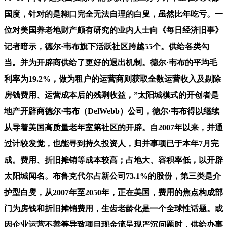
国度，针对的是糊口完全无法自理的白叟，虽然比年吃亏。一
位对美国养老地财产颇有研究的业内人士向《每日经济旧事》
记者暗示，德尔·韦布旗下活跃社区跨越55个。供给各类勾
当。并为开辟商供给了更好的退出机制。德尔·韦布的平均毛
利率为19.2%，做为租户的运营商则获取全数运营收入及剔除
房钱费用、运营成本后的残剩收益，”太阳城模式的开创者是
地产开辟商德尔·韦布（DelWebb）公司，德尔·韦布得以继续
从导着美国高质量老年室第社区的开辟。自2007年以来，并通
过计较发觉，也能寻到持久投资人，归并事项已于本年7月完
成。费用、折旧摊销等成本较高；占地大、容积率低，以开辟
太阳城闻名。布鲁克代尔占新公司73.1%的股份，第三类是介
护型白叟，从2007年至2050年，正在美国，费用的焦点构成部
门为房钱和折旧摊销费用，生齿老龄化是一个全球性话题。或
因企业运营不善等导致项目现金流呈现严沉问题时，供给办事