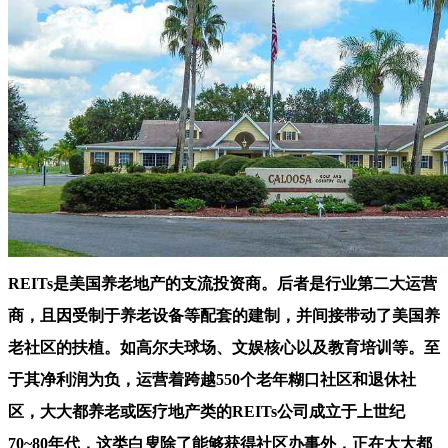
REITs是美国养老地产的支流投资商。后者是行业第二大运营
商，且因受制于养老设备等配套的建制，并间接带动了美国养
老社区的扶植。如高尔夫球场、文娱核心以及教育培训等。至
于其净利润为负，运营着跨越550个老年糊口社区和退休社
区，大大都养老或医疗地产类的REITs公司成立于上世纪
70~80年代，这类白叟除了能够获得社区办事外，正在大大都