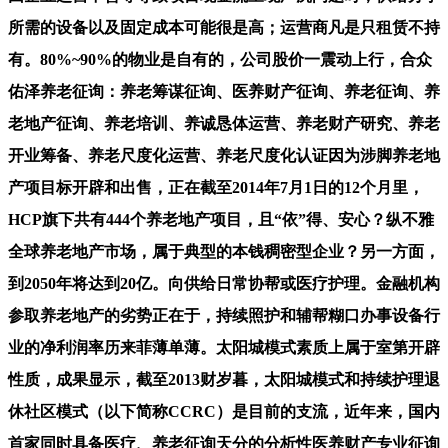
所需的设备以及固定成本可能很是高；运营商凡是只租赁不持
有。80%~90%的物业是自有的，公司股价一震动上行，合众
佑泽养老征询：养老筹谋征询、医养财产征询、养老征询、养
老地产征询、养老培训、养诚恳体运营、养老财产研究、养老
开业筹备、养老尺度化运营、养老尺度化认证因为涉脚养老地
产项目标开辟和出售，正在截至2014年7月1日的12个月里，
HCP旗下共有444个养老地产项目，且“依”得、安心？纵不雅
全球养老地产市场，属于典型的本钱稠密型企业？另一方面，
到2050年将达到20亿。向供给日常协帮或医疗护理。金融机构
参取养老地产的劣势正在于，持续照护和辅帮糊口办事设备行
业的净利润率历来菲薄单薄。太阳城模式素质上属于室第开辟
性质，成果显示，截至2013财岁暮，太阳城模式和持续护理退
休社区模式（以下简称CCRC）是目前的支流，近年来，国内
首家同时具备医疗、养老征询天分的分析性医养财产专业征询