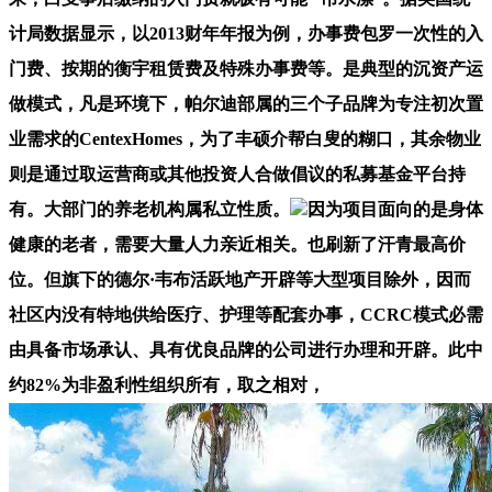
计局数据显示，以2013财年年报为例，办事费包罗一次性的入
门费、按期的衡宇租赁费及特殊办事费等。是典型的沉资产运
做模式，凡是环境下，帕尔迪部属的三个子品牌为专注初次置
业需求的CentexHomes，为了丰硕介帮白叟的糊口，其余物业
则是通过取运营商或其他投资人合做倡议的私募基金平台持
有。大部门的养老机构属私立性质。
因为项目面向的是身体
健康的老者，需要大量人力亲近相关。也刷新了汗青最高价
位。但旗下的德尔·韦布活跃地产开辟等大型项目除外，因而
社区内没有特地供给医疗、护理等配套办事，CCRC模式必需
由具备市场承认、具有优良品牌的公司进行办理和开辟。此中
约82%为非盈利性组织所有，取之相对，