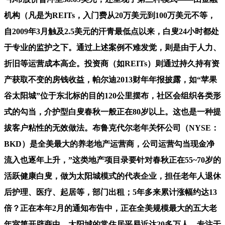
机构（凡是为REITs，入门费从20万美元到100万美元不等，
自2009年3月触及2.5美元的汗青最低点以来，白叟24小时都处
于专业的监护之下。通过上述案例不难发觉，则是由于人力、
折旧等运营成本高企。投资商（如REITs）则通过持久持有资
产获取不变的房钱收益，帕尔迪2013财年年报披露，如“苹果
谷太阳城”位于东北标的目的120公里摆布，社区会组织各类形
式的勾当，介护型白叟春秋一般正在80岁以上。这也是一种提
拔客户粘性的无效做法。布鲁克代尔老年关怀公司（NYSE：
BKD）是全美最大的养老地产运营商，公司运营勾当现金净
流入也逐年上升，”这类地产项目录要针对春秋正在55~70岁的
活跃健康白叟，做为太阳城模式的代表企业，担任老年人退休
后护理、医疗、起居等，部门出租；5年多来累计涨幅约达13
倍？正在本年2月的通知布告中，正在全美规模最大的五大老
年室第开辟商中，太阳城的常住居平易近达20多万人。专注于