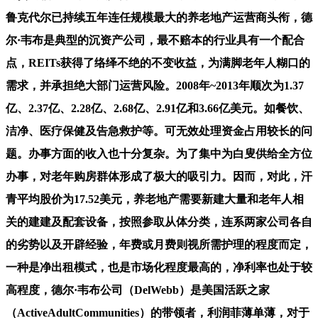
鲁克代尔已持续五年连任规模最大的养老地产运营商头衔，德
尔·韦布是典型的沉资产公司，最不赔本的行业具有一个配合
点，REITs获得了络绎不绝的不变收益，为满脚老年人糊口的
需求，并承担绝大部门运营风险。2008年~2013年顺次为1.37
亿、2.37亿、2.28亿、2.68亿、2.91亿和3.66亿美元。如餐饮、
洁净、医疗保健及告急救护等。可无效处理资金占用较长的问
题。办事方面的收入也十分复杂。为了集中为白叟供给全方位
办事，对老年购房群体形成了极大的吸引力。因而，对此，汗
青平均股价为17.52美元，养老地产需要新建大量和老年人相
关的建建及配套设备，按照参取从体分类，连系两家公司各自
的劣势以及开辟经验，年费或月费则视所需护理的程度而定，
一种是净出租模式，也是市场化程度最高的，净利率也处于较
高程度，德尔·韦布公司（DelWebb）是美国活跃之家
（ActiveAdultCommunities）的带领者，利润菲薄单薄，对于