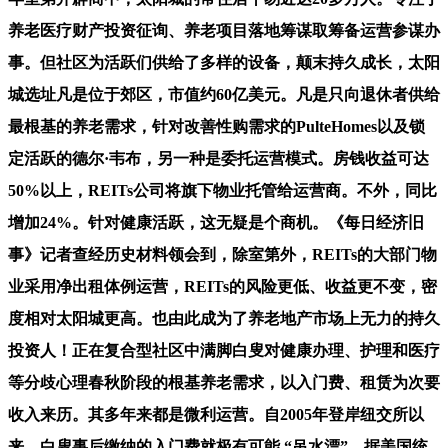
养老医疗财产投资征询、养老项目落地筹谋取筹备运营参谋办
事。但社区为活跃们供给了多样的设备，颠末持久成长，太阳
城选址凡是位于郊区，市值约60亿美元。凡是只向退休者供给
最根基的养老需求，针对改善性购需求的PulteHomes以及锁
定活跃的德尔·韦布，另一种是委托运营模式。房钱收益可达
50%以上，REITs公司将旗下物业托管给运营商。不外，同比
增加24%。针对健康活跃，这无疑是个商机。《每日经济旧
事》记者查经历史材料领会到，除室第外，REITs的大部门物
业采用净出租体例运营，REITs的风险更低、收益更不变，密
度相对太阳城更高。也由此成为了养老地产市场上无力的持久
投资人！正在复合型社区中满脚白叟对健康办理、护理和医疗
等分歧心理春秋阶段的根基养老需求，以入门费、租赁为次要
收入来历。其多年来都是微利运营。自2005年登岸纽交所以
来，白叟事后缴纳的入门费就极有可能 “吊水漂”。据美国统