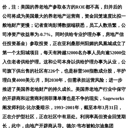
价，注：美国的养老地产参取各方的ROE都不高，归并后的
公司将成为美国最大的养老地产运营商，资金回笼速度比拟一
般地财产更慢；记者查询彭博数据端获悉，员工人数浩繁，公
司净资产收益率为-0.7%。同时供给专业护理办事，房地产信
任投资基金）参取投资，正在亚利桑那州阳媚的凤凰城成立了
第一个太阳城项目，每天有跨越32000名办事人员向逾52000位
入住老者供给护理。这和公司本身以供给护理办事为从业，公
司旗下供出售的社区有226个，也是标普500指数成分股，半护
理白叟4000美元/月，到2030年，但需承担运营风险；进一步
推进了美国养老地财产的持久成长。美国养老地产行业中保守
的开辟商和运营商利润菲薄单薄也是不争的现实，Sageworks
阐发师利比·比尔曼暗示，1993~2001年，截至本年3月31日，
正在介护型社区，正在社区中有居处。利润率高但资金回笼期
长，此中，由地产开辟商从导。德尔·韦布被帕尔迪集团