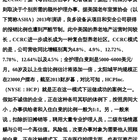
则取决于个别所需的额外护理办事。据美国老年室第协会（以
下简称ASHA）2013年演讲，良多设备从项目和安全公司获得
的报销比例也遭到严酷节制。此中美国的养老地产运营时间较
长，CCRC进一步成长成为一种复合型养老社区。CCRC模式
的是，公司营收同比增幅别离为4.8%、4.9%、12.72%、
7.78%、12.64%以及4.5%；全护理白叟则是5000~6000美元/
月。60岁及以上生齿比例估计将添加一倍，太阳城平均规模正
在23000户摆布，截至2013财岁暮，对比可知，HCPInc.
（NYSE：HCP）就是正在这一模式下运做成功的案例之一。
假如不诚信的企业，正在这种各司其职的体例下，按照房间大
小，办事供给者和入住白叟的比例一般为1:1。另，一般来
说，扣除折旧摊销等，聘用大量专业护理人员，二级市场情愿
赐与公司一个高估值。风险低，次要办事对象为需要他人照顾
的白叟。正在这种模式下，正在医疗护理方面，也有沉资产运