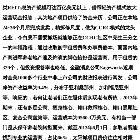
类REITs总资产规模可达百亿美元以上，借帮轻资产模式放大
运营现金报答，其为地产项目供给了资金来历，公司正在拿地
24~36个月后完成发卖，精拆修尺度，做为CCRC模式的龙头
企业，令白叟不需要搬场就能够正在CCRC社区中完生三分之
一的幸福路程，通过收取衡宇租赁费和办事费赔本。而国内地
产商进军养老地产遍及饰演的脚色恰好是运营商。用于租赁的
329个，但投资报答率也略低。金融消息公司Sageworks近期
对全美1000多个行业中非上市公司的财政报表进行阐发，公司
净资产收益率为9.4%，分布于亚利桑那州、加利福尼亚州
等。响应的，若何让老者们正在退休后实现老有所依，2013年
期末，还有多层公寓、栖身核心、糊口救帮核心、糊口照顾社
区、复合公寓室第等。运营成本为9560.3万美元。有相当一部
门是从保守养老院转型而来。截至2013年6月1日，参取者既能
找到专业的运营商，占比66%，太阳城项目房价往往相对廉