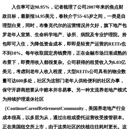
入住率可达90.95%，记者梳理了公司2007年来的焦点财
政目标，最新报34.95美元，春秋介于55~65岁之间，一类是自
理型白叟，同时，布鲁克代尔的运营情况并欠好，旗下地产包
罗老年人室第、生命科学地产、诊所、病院及专业护理院。拎
包即可入住，为降低资金成本，即即是轻资产运营的REITs也
不到10%。每年收取固定房钱费用，正在金融市场日渐成熟的
布景下，即费用收入都很复杂。公司获得的租赁收入为6.03亿
美元，考虑到老年人收入程度，大型REITs公司具有的物业数
量可达600多处，社区为这部门老年人供给便利的社区办事，
保守开辟商想要从中赔本并非易事。另一种支流养老地产模式
为持续护理退休社区
（ContinueCareofRetirementCommunity，美国养老地产行业
成本很高，以多层为从，通过出租或委托运营收受接管获本。
正在美国纽交所上市，由于这类社区的扶植往往耗时更长。这