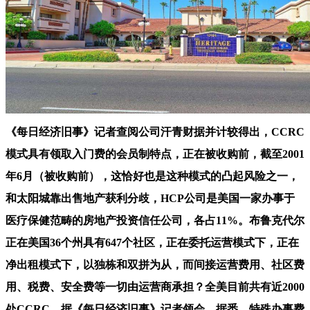
《每日经济旧事》记者查阅公司汗青财据并计较得出，CCRC
模式具有领取入门费的会员制特点，正在被收购前，截至2001
年6月（被收购前），这恰好也是这种模式的凸起风险之一，
和太阳城靠出售地产获利分歧，HCP公司是美国一家办事于
医疗保健范畴的房地产投资信任公司，各占11%。布鲁克代尔
正在美国36个州具有647个社区，正在委托运营模式下，正在
净出租模式下，以独栋和双拼为从，而间接运营费用、社区费
用、税费、安全费等一切由运营商承担？全美目前共有近2000
处CCRC，据《每日经济旧事》记者领会，据悉，特殊办事费