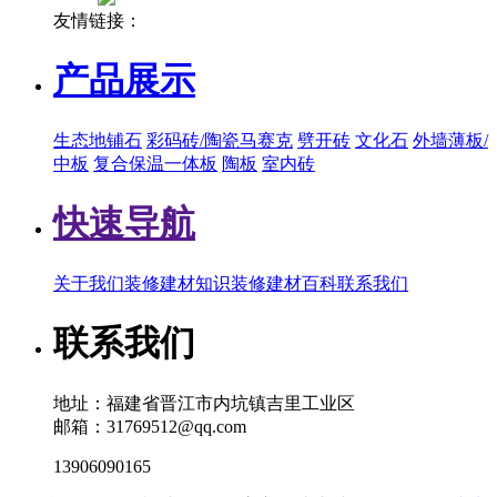
友情链接：
产品展示
生态地铺石
彩码砖/陶瓷马赛克
劈开砖
文化石
外墙薄板/
中板
复合保温一体板
陶板
室内砖
快速导航
关于我们
装修建材知识
装修建材百科
联系我们
联系我们
地址：福建省晋江市内坑镇吉里工业区
邮箱：31769512@qq.com
13906090165