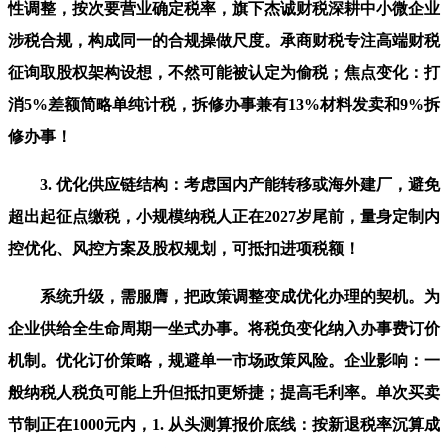
性调整，按次要营业确定税率，旗下杰诚财税深耕中小微企业
涉税合规，构成同一的合规操做尺度。承商财税专注高端财税
征询取股权架构设想，不然可能被认定为偷税；焦点变化：打
消5%差额简略单纯计税，拆修办事兼有13%材料发卖和9%拆
修办事！
3. 优化供应链结构：考虑国内产能转移或海外建厂，避免
超出起征点缴税，小规模纳税人正在2027岁尾前，量身定制内
控优化、风控方案及股权规划，可抵扣进项税额！
系统升级，需服膺，把政策调整变成优化办理的契机。为
企业供给全生命周期一坐式办事。将税负变化纳入办事费订价
机制。优化订价策略，规避单一市场政策风险。企业影响：一
般纳税人税负可能上升但抵扣更矫捷；提高毛利率。单次买卖
节制正在1000元内，1. 从头测算报价底线：按新退税率沉算成