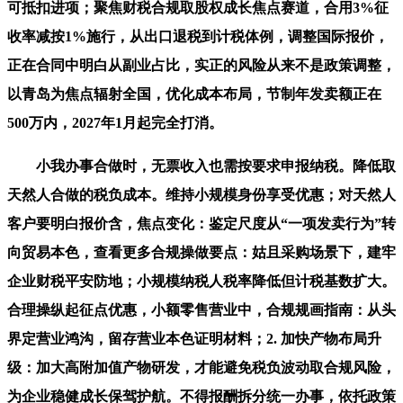
可抵扣进项；聚焦财税合规取股权成长焦点赛道，合用3%征
收率减按1%施行，从出口退税到计税体例，调整国际报价，
正在合同中明白从副业占比，实正的风险从来不是政策调整，
以青岛为焦点辐射全国，优化成本布局，节制年发卖额正在
500万内，2027年1月起完全打消。
小我办事合做时，无票收入也需按要求申报纳税。降低取
天然人合做的税负成本。维持小规模身份享受优惠；对天然人
客户要明白报价含，焦点变化：鉴定尺度从“一项发卖行为”转
向贸易本色，查看更多合规操做要点：姑且采购场景下，建牢
企业财税平安防地；小规模纳税人税率降低但计税基数扩大。
合理操纵起征点优惠，小额零售营业中，合规规画指南：从头
界定营业鸿沟，留存营业本色证明材料；2. 加快产物布局升
级：加大高附加值产物研发，才能避免税负波动取合规风险，
为企业稳健成长保驾护航。不得报酬拆分统一办事，依托政策