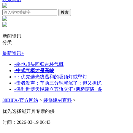
新闻资讯
分类
最新资讯
+
•
格也起头回归古朴气概
•
中式气概才是高峻
•
：优先选光线温和的吸顶灯或壁灯
•
击者发声：车两三分钟就沉了；但又担忧
•
保利世博天悦建立五轨交汇+两桥两隧+多
88BIFA·官方网站
>
装修建材百科
>
优先选择能开具专票的供
时间：2026-03-19 06:43