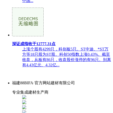
中国...
深证成指收于12777.31点
上涨个股有4299只，科创板5只。ST中迪、*ST万
方等18只股为ST股。科创50指数上涨0.43%。截至
收盘，从板有86只，收盘股价涨停的有96只。别离
有4.43亿元、4.32亿...
福建88BIFA·官方网站建材有限公司
专业集成建材生产商